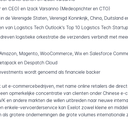
r en CEO) en Izack Varsanno (Medeoprichter en CTO)
in de Verenigde Staten, Verenigd Koninkrijk, China, Duitsland e
 van Logistics Tech Outlook's Top 10 Logistics Tech Startup
dreven logistieke orkestratie die verzenders verbindt met mee
 Amazon, Magento, WooCommerce, Wix en Salesforce Comme
tapack en Despatch Cloud
vestments wordt genoemd als financiele backer
t uit e-commercebedrijven, met name online retailers die dir
ft een opmerkelijke concentratie van clienten onder Chinese 
 VK en andere markten die willen uitbreiden naar nieuwe intern
en enkele-vervoerderservice kan Exelot zowel kleine en midde
en als grotere ondernemingen die grote volumes internationale