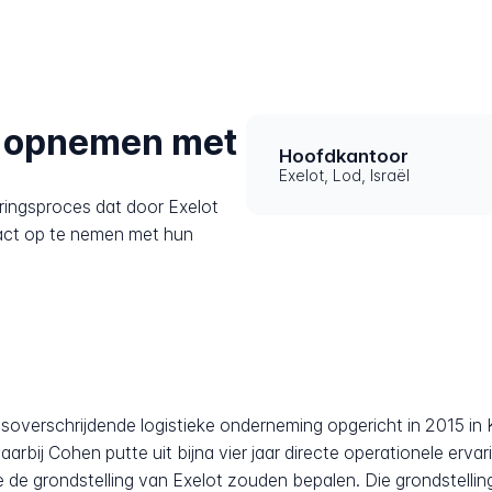
t opnemen met
Hoofdkantoor
Exelot, Lod, Israël
ringsproces dat door Exelot
act op te nemen met hun
overschrijdende logistieke onderneming opgericht in 2015 in Ka
rbij Cohen putte uit bijna vier jaar directe operationele erva
ie de grondstelling van Exelot zouden bepalen. Die grondstelli