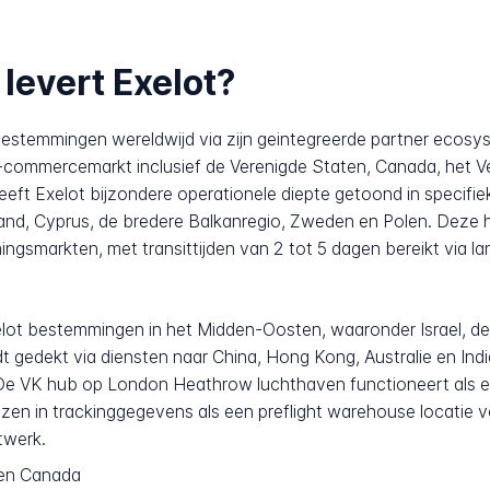
levert Exelot?
estemmingen wereldwijd via zijn geintegreerde partner ecosyst
e e-commercemarkt inclusief de Verenigde Staten, Canada, het Ve
t Exelot bijzondere operationele diepte getoond in specifieke
and, Cyprus, de bredere Balkanregio, Zweden en Polen. Deze
ingsmarkten, met transittijden van 2 tot 5 dagen bereikt via la
elot bestemmingen in het Midden-Oosten, waaronder Israel, de
t gedekt via diensten naar China, Hong Kong, Australie en Indi
s. De VK hub op London Heathrow luchthaven functioneert als
en in trackinggegevens als een preflight warehouse locatie v
twerk.
 en Canada