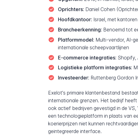
Oprichters:
Daniel Cohen (Oprichte
Hoofdkantoor:
Israel, met kantoren 
Brancheerkenning:
Benoemd tot een
Platformmodel:
Multi-vendor, AI-ge
internationale scheepvaartlijnen
E-commerce integraties:
Shopify,
Logistieke platform integraties:
Me
Investeerder:
Ruttenberg Gordon In
Exelot's primaire klantenbestand bestaa
internationale grenzen. Het bedrijf hee
ook actief bedrijven gevestigd in de VS,
een technologieplatform in plaats van e
koerierprijzen niet kunnen rechtvaardig
geintegreerde interface.