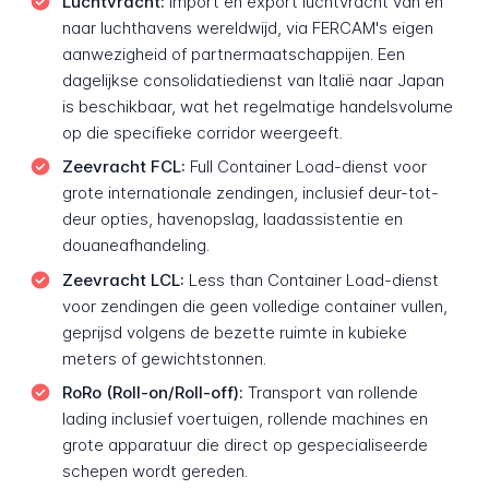
Luchtvracht:
Import en export luchtvracht van en
naar luchthavens wereldwijd, via FERCAM's eigen
aanwezigheid of partnermaatschappijen. Een
dagelijkse consolidatiedienst van Italië naar Japan
is beschikbaar, wat het regelmatige handelsvolume
op die specifieke corridor weergeeft.
Zeevracht FCL:
Full Container Load-dienst voor
grote internationale zendingen, inclusief deur-tot-
deur opties, havenopslag, laadassistentie en
douaneafhandeling.
Zeevracht LCL:
Less than Container Load-dienst
voor zendingen die geen volledige container vullen,
geprijsd volgens de bezette ruimte in kubieke
meters of gewichtstonnen.
RoRo (Roll-on/Roll-off):
Transport van rollende
lading inclusief voertuigen, rollende machines en
grote apparatuur die direct op gespecialiseerde
schepen wordt gereden.