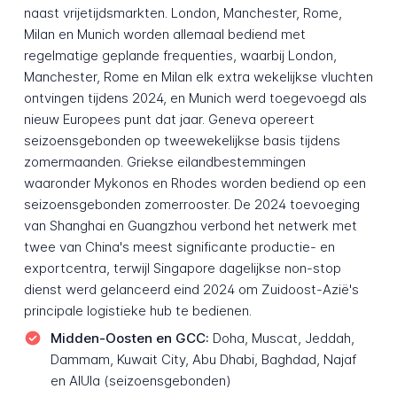
naast vrijetijdsmarkten. London, Manchester, Rome,
Milan en Munich worden allemaal bediend met
regelmatige geplande frequenties, waarbij London,
Manchester, Rome en Milan elk extra wekelijkse vluchten
ontvingen tijdens 2024, en Munich werd toegevoegd als
nieuw Europees punt dat jaar. Geneva opereert
seizoensgebonden op tweewekelijkse basis tijdens
zomermaanden. Griekse eilandbestemmingen
waaronder Mykonos en Rhodes worden bediend op een
seizoensgebonden zomerrooster. De 2024 toevoeging
van Shanghai en Guangzhou verbond het netwerk met
twee van China's meest significante productie- en
exportcentra, terwijl Singapore dagelijkse non-stop
dienst werd gelanceerd eind 2024 om Zuidoost-Azië's
principale logistieke hub te bedienen.
Midden-Oosten en GCC:
Doha, Muscat, Jeddah,
Dammam, Kuwait City, Abu Dhabi, Baghdad, Najaf
en AlUla (seizoensgebonden)