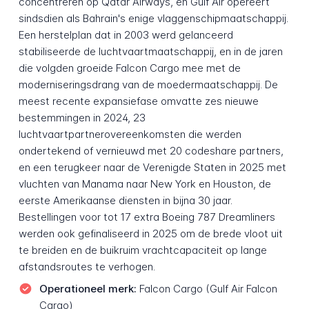
concentreren op Qatar Airways, en Gulf Air opereert
sindsdien als Bahrain's enige vlaggenschipmaatschappij.
Een herstelplan dat in 2003 werd gelanceerd
stabiliseerde de luchtvaartmaatschappij, en in de jaren
die volgden groeide Falcon Cargo mee met de
moderniseringsdrang van de moedermaatschappij. De
meest recente expansiefase omvatte zes nieuwe
bestemmingen in 2024, 23
luchtvaartpartnerovereenkomsten die werden
ondertekend of vernieuwd met 20 codeshare partners,
en een terugkeer naar de Verenigde Staten in 2025 met
vluchten van Manama naar New York en Houston, de
eerste Amerikaanse diensten in bijna 30 jaar.
Bestellingen voor tot 17 extra Boeing 787 Dreamliners
werden ook gefinaliseerd in 2025 om de brede vloot uit
te breiden en de buikruim vrachtcapaciteit op lange
afstandsroutes te verhogen.
Operationeel merk:
Falcon Cargo (Gulf Air Falcon
Cargo)