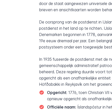
door de staat aangewezen universele dien
brieven en ansichtkaarten worden behan
De oorsprong van de postdienst in IJsla
postdienst in het land op te richten. IJ
Denemarken begonnen in 1778, aanvankeli
19e eeuw driemaal per jaar. Een belangri
postsysteem onder een toegewijde bestuu
In 1935 fuseerde de postdienst met de 
gemeenschappelijk administratief patro
beheerd. Deze regeling duurde voort to
opgericht als een onafhankelijke entitei
Höfðabakki in Reykjavík om het groeien
Opgericht:
1776, toen Christian VII
opnieuw opgericht als onafhankelijke
Officiële naam:
Íslandspóstur in he