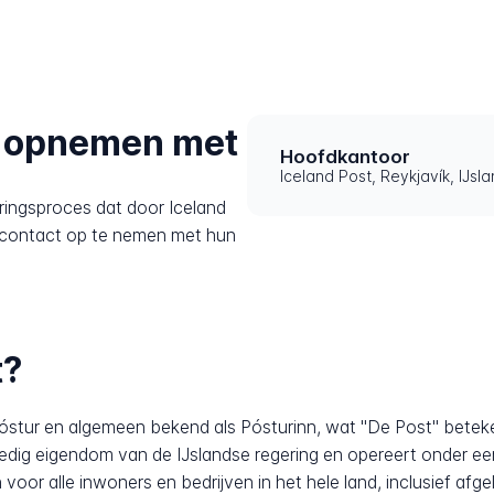
t opnemen met
Hoofdkantoor
Iceland Post, Reykjavík, IJsl
ringsproces dat door Iceland
 contact op te nemen met hun
t?
óstur en algemeen bekend als Pósturinn, wat "De Post" betekent
lledig eigendom van de IJslandse regering en opereert onder een
n voor alle inwoners en bedrijven in het hele land, inclusief a