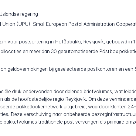
Jslandse regering
l Union (UPU), Small European Postal Administration Coopera
n voor postsortering in Höfðabakki, Reykjavík, gebouwd in 
llocaties en meer dan 30 geautomatiseerde Póstbox pakketlo
on geldovermakingen bij geselecteerde postkantoren en een S
nciële druk ondervonden door dalende briefvolumes, wat leidde 
en als de hoofdstedelijke regio Reykjavík. Om deze verminder
iseerde pakketlockernetwerk uitgebreid, waardoor klanten 24-
caties. Deze verschuiving naar onbeheerde bezorginfrastructuu
e pakketvolumes traditionele post vervangen als primaire omz