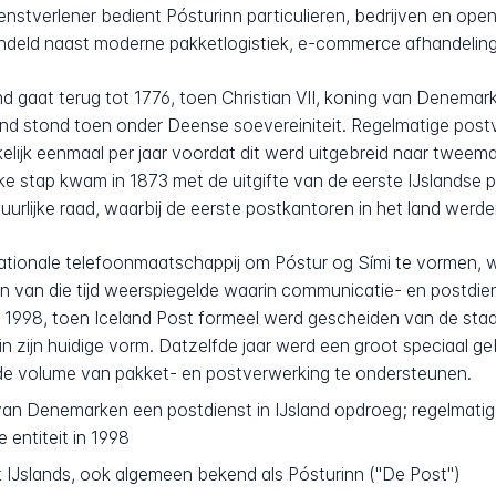
stverlener bedient Pósturinn particulieren, bedrijven en openba
deld naast moderne pakketlogistiek, e-commerce afhandeling e
nd gaat terug tot 1776, toen Christian VII, koning van Denema
sland stond toen onder Deense soevereiniteit. Regelmatige post
jk eenmaal per jaar voordat dit werd uitgebreid naar tweemaa
jke stap kwam in 1873 met de uitgifte van de eerste IJslandse 
rlijke raad, waarbij de eerste postkantoren in het land werde
nationale telefoonmaatschappij om Póstur og Sími te vormen, 
on van die tijd weerspiegelde waarin communicatie- en postd
t 1998, toen Iceland Post formeel werd gescheiden van de st
t in zijn huidige vorm. Datzelfde jaar werd een groot speciaa
de volume van pakket- en postverwerking te ondersteunen.
 van Denemarken een postdienst in IJsland opdroeg; regelmati
 entiteit in 1998
t IJslands, ook algemeen bekend als Pósturinn ("De Post")