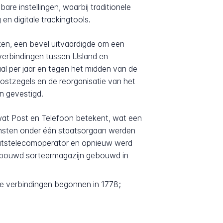
re instellingen, waarbij traditionele
n digitale trackingtools.
rken, een bevel uitvaardigde om een
verbindingen tussen IJsland en
l per jaar en tegen het midden van de
postzegels en de reorganisatie van het
n gevestigd.
wat Post en Telefoon betekent, wat een
iensten onder één staatsorgaan werden
aatstelecomoperator en opnieuw werd
l gebouwd sorteermagazijn gebouwd in
ge verbindingen begonnen in 1778;