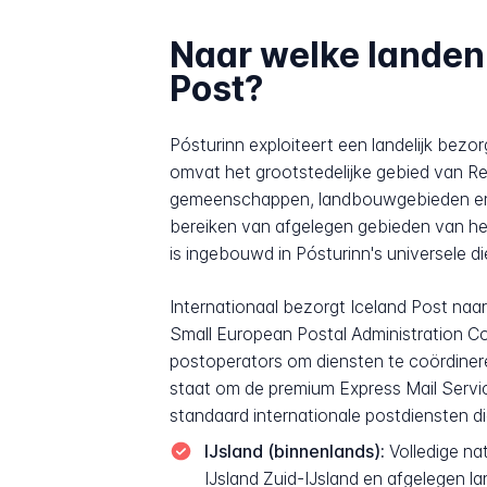
Naar welke landen
Post?
Pósturinn exploiteert een landelijk bezo
omvat het grootstedelijke gebied van Re
gemeenschappen, landbouwgebieden en m
bereiken van afgelegen gebieden van het
is ingebouwd in Pósturinn's universele di
Internationaal bezorgt Iceland Post naa
Small European Postal Administration C
postoperators om diensten te coördinere
staat om de premium Express Mail Servic
standaard internationale postdiensten d
IJsland (binnenlands):
Volledige nat
IJsland Zuid-IJsland en afgelegen l