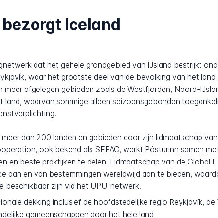
 bezorgt Iceland
rgnetwerk dat het gehele grondgebied van IJsland bestrijkt ond
ykjavík, waar het grootste deel van de bevolking van het land 
eer afgelegen gebieden zoals de Westfjorden, Noord-IJsland
 land, waarvan sommige alleen seizoensgebonden toegankelijk 
enstverplichting.
r meer dan 200 landen en gebieden door zijn lidmaatschap van d
ooperation, ook bekend als SEPAC, werkt Pósturinn samen met
n en beste praktijken te delen. Lidmaatschap van de Global E
e aan en van bestemmingen wereldwijd aan te bieden, waardoor 
ie beschikbaar zijn via het UPU-netwerk.
ionale dekking inclusief de hoofdstedelijke regio Reykjavík, d
andelijke gemeenschappen door het hele land