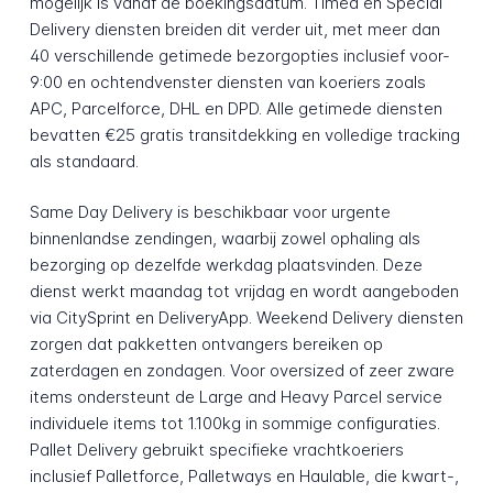
mogelijk is vanaf de boekingsdatum. Timed en Special
Delivery diensten breiden dit verder uit, met meer dan
40 verschillende getimede bezorgopties inclusief voor-
9:00 en ochtendvenster diensten van koeriers zoals
APC, Parcelforce, DHL en DPD. Alle getimede diensten
bevatten €25 gratis transitdekking en volledige tracking
als standaard.
Same Day Delivery is beschikbaar voor urgente
binnenlandse zendingen, waarbij zowel ophaling als
bezorging op dezelfde werkdag plaatsvinden. Deze
dienst werkt maandag tot vrijdag en wordt aangeboden
via CitySprint en DeliveryApp. Weekend Delivery diensten
zorgen dat pakketten ontvangers bereiken op
zaterdagen en zondagen. Voor oversized of zeer zware
items ondersteunt de Large and Heavy Parcel service
individuele items tot 1.100kg in sommige configuraties.
Pallet Delivery gebruikt specifieke vrachtkoeriers
inclusief Palletforce, Palletways en Haulable, die kwart-,