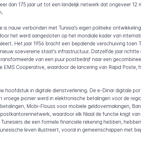
eer dan 175 jaar uit tot een landelijk netwerk dat ongeveer 12
n.
 is nauw verbonden met Tunisia's eigen politieke ontwikkelin
oor het werd aangesloten op het mondiale kader van internati
eert. Het jaar 1956 bracht een bepalende verschuiving toen Tu
nieuw soevereine staat's infrastructuur. Datzelfde jaar richtt
t transformeerde van een puur postbedrijf naar een gecombinee
 de EMS Cooperative, waardoor de lancering van Rapid Poste, h
hoofdstuk in digitale dienstverlening. De e-Dinar digitale p
vroege pionier werd in elektronische betalingen voor de regi
betalingen, Mobi-Flouss voor mobiele geldovermakingen, Barid
postkantorennetwerk, waardoor elk filiaal de functie krijgt van
Tunesiërs die een formele financiële rekening hebben, hebben 
s Tunesische leven illustreert, vooral in gemeenschappen met 