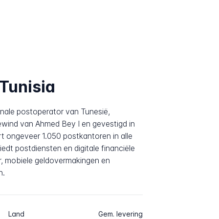
 Tunisia
onale postoperator van Tunesië,
bewind van Ahmed Bey I en gevestigd in
rt ongeveer 1.050 postkantoren in alle
edt postdiensten en digitale financiële
r, mobiele geldovermakingen en
n.
Land
Gem. levering