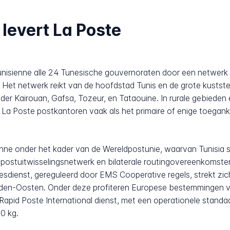
levert La Poste
 Tunisienne alle 24 Tunesische gouvernoraten door een netwer
Het netwerk reikt van de hoofdstad Tunis en de grote kustste
er Kairouan, Gafsa, Tozeur, en Tataouine. In rurale gebied
 La Poste postkantoren vaak als het primaire of enige toeganke
nne onder het kader van de Wereldpostunie, waarvan Tunisia si
 postuitwisselingsnetwerk en bilaterale routingovereenkomst
resdienst, gereguleerd door EMS Cooperative regels, strekt zi
dden-Oosten. Onder deze profiteren Europese bestemmingen v
Rapid Poste International dienst, met een operationele standa
0 kg.