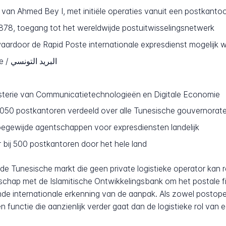
 van Ahmed Bey I, met initiële operaties vanuit een postkantoo
878, toegang tot het wereldwijde postuitwisselingsnetwerk
waardoor de Rapid Poste internationale expresdienst mogelijk 
La Poste Tunisienne / البريد التونسي
sterie van Communicatietechnologieën en Digitale Economie
050 postkantoren verdeeld over alle Tunesische gouvernorat
egewijde agentschappen voor expresdiensten landelijk
bij 500 postkantoren door het hele land
de Tunesische markt die geen private logistieke operator kan rep
rschap met de Islamitische Ontwikkelingsbank om het postale fi
ende internationale erkenning van de aanpak. Als zowel postoper
n functie die aanzienlijk verder gaat dan de logistieke rol va