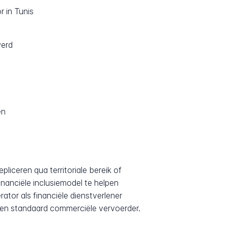
r in Tunis
werd
en
liceren qua territoriale bereik of
nanciële inclusiemodel te helpen
ator als financiële dienstverlener
n een standaard commerciële vervoerder.