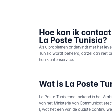
Hoe kan ik contac
La Poste Tunisia?
Als u problemen ondervindt met het lev
Tunisia wordt beheerd, aarzel dan niet
hun klantenservice.
Wat is La Poste Tu
La Poste Tunisienne, bekend in het Arabisch als البريد التونسي, is de officiële nationale postoperator van de Republiek 
van het Ministerie van Communicatietec
I, wat het een van de oudste continu wer