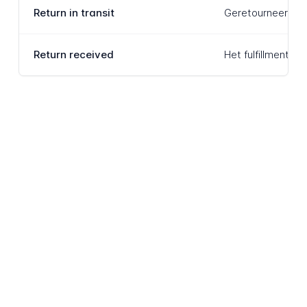
Return in transit
Geretourneerde ar
Return received
Het fulfillmentce