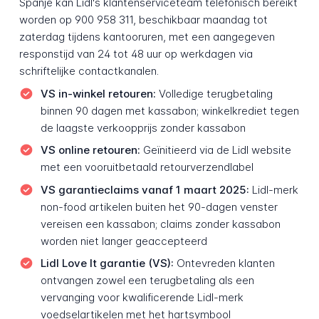
Spanje kan Lidl's klantenserviceteam telefonisch bereikt
worden op 900 958 311, beschikbaar maandag tot
zaterdag tijdens kantooruren, met een aangegeven
responstijd van 24 tot 48 uur op werkdagen via
schriftelijke contactkanalen.
VS in-winkel retouren:
Volledige terugbetaling
binnen 90 dagen met kassabon; winkelkrediet tegen
de laagste verkoopprijs zonder kassabon
VS online retouren:
Geïnitieerd via de Lidl website
met een vooruitbetaald retourverzendlabel
VS garantieclaims vanaf 1 maart 2025:
Lidl-merk
non-food artikelen buiten het 90-dagen venster
vereisen een kassabon; claims zonder kassabon
worden niet langer geaccepteerd
Lidl Love It garantie (VS):
Ontevreden klanten
ontvangen zowel een terugbetaling als een
vervanging voor kwalificerende Lidl-merk
voedselartikelen met het hartsymbool