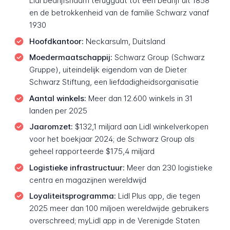
Lidl bedrijfsnaam teruggaat tot een bedrijf uit 1858
en de betrokkenheid van de familie Schwarz vanaf
1930
Hoofdkantoor:
Neckarsulm, Duitsland
Moedermaatschappij:
Schwarz Group (Schwarz
Gruppe), uiteindelijk eigendom van de Dieter
Schwarz Stiftung, een liefdadigheidsorganisatie
Aantal winkels:
Meer dan 12.600 winkels in 31
landen per 2025
Jaaromzet:
$132,1 miljard aan Lidl winkelverkopen
voor het boekjaar 2024; de Schwarz Group als
geheel rapporteerde $175,4 miljard
Logistieke infrastructuur:
Meer dan 230 logistieke
centra en magazijnen wereldwijd
Loyaliteitsprogramma:
Lidl Plus app, die tegen
2025 meer dan 100 miljoen wereldwijde gebruikers
overschreed; myLidl app in de Verenigde Staten