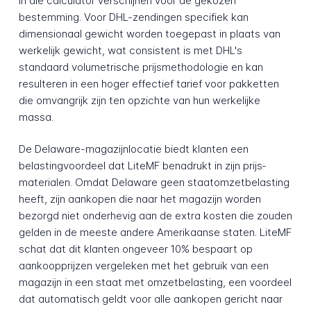
in die calculator verschijnen voor de gekozen
bestemming. Voor DHL-zendingen specifiek kan
dimensionaal gewicht worden toegepast in plaats van
werkelijk gewicht, wat consistent is met DHL's
standaard volumetrische prijsmethodologie en kan
resulteren in een hoger effectief tarief voor pakketten
die omvangrijk zijn ten opzichte van hun werkelijke
massa.
De Delaware-magazijn­locatie biedt klanten een
belasting­voordeel dat LiteMF benadrukt in zijn prijs­
materialen. Omdat Delaware geen staatomzet­belasting
heeft, zijn aankopen die naar het magazijn worden
bezorgd niet onderhevig aan de extra kosten die zouden
gelden in de meeste andere Amerikaanse staten. LiteMF
schat dat dit klanten ongeveer 10% bespaart op
aankoopprijzen vergeleken met het gebruik van een
magazijn in een staat met omzetbelasting, een voordeel
dat automatisch geldt voor alle aankopen gericht naar