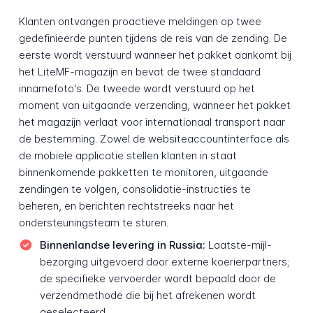
Klanten ontvangen proactieve meldingen op twee
gedefinieerde punten tijdens de reis van de zending. De
eerste wordt verstuurd wanneer het pakket aankomt bij
het LiteMF-magazijn en bevat de twee standaard
inname­foto's. De tweede wordt verstuurd op het
moment van uitgaande verzending, wanneer het pakket
het magazijn verlaat voor internationaal transport naar
de bestemming. Zowel de website­account­interface als
de mobiele applicatie stellen klanten in staat
binnenkomende pakketten te monitoren, uitgaande
zendingen te volgen, consolidatie-instructies te
beheren, en berichten rechtstreeks naar het
ondersteunings­team te sturen.
Binnenlandse levering in Russia:
Laatste-mijl-
bezorging uitgevoerd door externe koerier­partners;
de specifieke vervoerder wordt bepaald door de
verzend­methode die bij het afrekenen wordt
geselecteerd