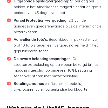
Uitgebreide opslag­vergoeding:
$1 per dag per
pakket in het Amerikaanse magazijn nadat de gratis
periode van 45 dagen verloopt
Parcel Protection-vergoeding:
2% van de
aangegeven goederen­waarde plus de internationale
bezorg­kosten
Aanvullende foto's:
Beschikbaar in pakketten van
5 of 10 foto's tegen een vergoeding vermeld in het
gepubliceerde tarief
Delaware belasting­besparingen:
Geen
staatomzet­belasting op aankopen bezorgd bij het
magazijn, geschat op ongeveer 10% besparing
tegenover staten met omzetbelasting
Betalings­methoden:
Russische roebels,
cryptocurrency en buitenlandse bankkaarten