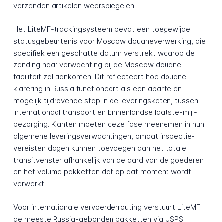
verzenden artikelen weerspiegelen.
Het LiteMF-tracking­systeem bevat een toegewijde
status­gebeurtenis voor Moscow douane­verwerking, die
specifiek een geschatte datum verstrekt waarop de
zending naar verwachting bij de Moscow douane­
faciliteit zal aankomen. Dit reflecteert hoe douane­
klarering in Russia functioneert als een aparte en
mogelijk tijd­rovende stap in de levering­sketen, tussen
internationaal transport en binnenlandse laatste-mijl-
bezorging. Klanten moeten deze fase meenemen in hun
algemene levering­sverwachtingen, omdat inspectie­
vereisten dagen kunnen toevoegen aan het totale
transit­venster afhankelijk van de aard van de goederen
en het volume pakketten dat op dat moment wordt
verwerkt.
Voor internationale vervoerder­routing verstuurt LiteMF
de meeste Russia-gebonden pakketten via USPS