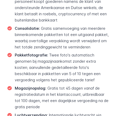
personeel koopt goederen namens de klant van
ondersteunde Amerikaanse en Duitse winkels; de
klant betaalt in roebels, cryptocurrency of met een
buitenlandse bankkaart
Consolidatie:
Gratis samenvoeging van meerdere
binnenkomende pakketten tot een uitgaand pakket,
waarbij overtollige verpakking wordt verwijderd om
het totale zending­gewicht te verminderen
Pakket­fotografie:
Twee foto's automatisch
genomen bij magazijn­aankomst zonder extra
kosten; aanvullende gedetailleerde foto's
beschikbaar in pakketten van 5 of 10 tegen een
vergoeding volgens het gepubliceerde tarief
Magazijn­opslag:
Gratis tot 45 dagen vanaf de
registratie­datum in het klantaccount; uitbreidbaar
tot 100 dagen, met een dagelijkse vergoeding na de
gratis periode
Lucht­verzending:
Internationale lucht­vracht via