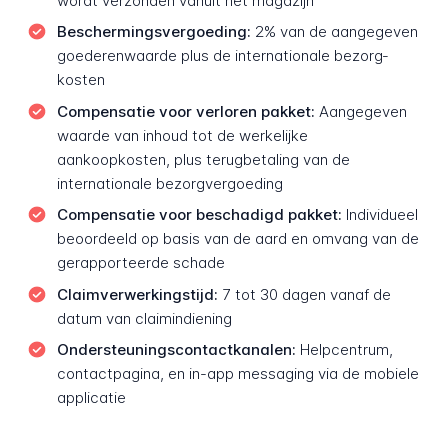
wordt verzonden vanuit het magazijn
Beschermings­vergoeding:
2% van de aangegeven
goederen­waarde plus de internationale bezorg­
kosten
Compensatie voor verloren pakket:
Aangegeven
waarde van inhoud tot de werkelijke
aankoopkosten, plus terugbetaling van de
internationale bezorg­vergoeding
Compensatie voor beschadigd pakket:
Individueel
beoordeeld op basis van de aard en omvang van de
gerapporteerde schade
Claim­verwerkings­tijd:
7 tot 30 dagen vanaf de
datum van claim­indiening
Ondersteunings­contact­kanalen:
Helpcentrum,
contact­pagina, en in-app messaging via de mobiele
applicatie