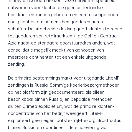
Turkey en Canada dekken. Deze service is specifiek
ontworpen voor klanten die geen buitenlandse
bankkaarten kunnen gebruiken en een tussenper­soon
nodig hebben om namens hen goederen aan te
schaffen. De uitgebreide dekking geeft klanten toegang
tot goederen van retail­markten in de Golf en Centraal-
Azie naast de standaard doorstuur­adres­landen, wat
consolidatie mogelijk maakt van aankopen van
meerdere continenten tot een enkele uitgaande
zending.
De primaire bestemmings­markt voor uitgaande LiteMF-
zendingen is Russia. Sommige koerier­bezorg­methoden
op het platform zijn gedocumenteerd als alleen
beschikbaar binnen Russia, en bepaalde methoden
sluiten Crimea expliciet uit, wat de primaire klanten­
concentratie van het bedrijf weergeeft. LiteMF
exploiteert geen eigen laatste-mijl-bezorg­infrastructuur
binnen Russia en coördineert de eindlevering via