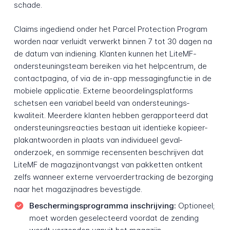
schade.
Claims ingediend onder het Parcel Protection Program
worden naar verluidt verwerkt binnen 7 tot 30 dagen na
de datum van indiening. Klanten kunnen het LiteMF-
ondersteunings­team bereiken via het helpcentrum, de
contact­pagina, of via de in-app messaging­functie in de
mobiele applicatie. Externe beoordelings­platforms
schetsen een variabel beeld van ondersteunings­
kwaliteit. Meerdere klanten hebben gerapporteerd dat
ondersteunings­reacties bestaan uit identieke kopieer-
plak­antwoorden in plaats van individueel geval­
onderzoek, en sommige recensenten beschrijven dat
LiteMF de magazijn­ontvangst van pakketten ontkent
zelfs wanneer externe vervoerder­tracking de bezorging
naar het magazijnadres bevestigde.
Beschermings­programma inschrijving:
Optioneel;
moet worden geselecteerd voordat de zending