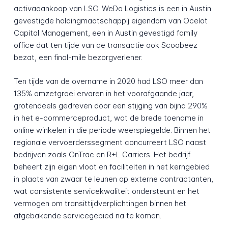
activaaankoop van LSO. WeDo Logistics is een in Austin
gevestigde holdingmaatschappij eigendom van Ocelot
Capital Management, een in Austin gevestigd family
office dat ten tijde van de transactie ook Scoobeez
bezat, een final-mile bezorgverlener.
Ten tijde van de overname in 2020 had LSO meer dan
135% omzetgroei ervaren in het voorafgaande jaar,
grotendeels gedreven door een stijging van bijna 290%
in het e-commerceproduct, wat de brede toename in
online winkelen in die periode weerspiegelde. Binnen het
regionale vervoerderssegment concurreert LSO naast
bedrijven zoals OnTrac en R+L Carriers. Het bedrijf
beheert zijn eigen vloot en faciliteiten in het kerngebied
in plaats van zwaar te leunen op externe contractanten,
wat consistente servicekwaliteit ondersteunt en het
vermogen om transittijdverplichtingen binnen het
afgebakende servicegebied na te komen.