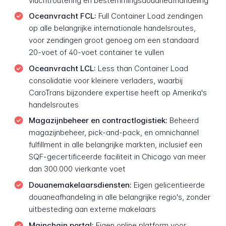
vluchtroutering en bestemmingsdouaneafhandeling
Oceanvracht FCL:
Full Container Load zendingen
op alle belangrijke internationale handelsroutes,
voor zendingen groot genoeg om een standaard
20-voet of 40-voet container te vullen
Oceanvracht LCL:
Less than Container Load
consolidatie voor kleinere verladers, waarbij
CaroTrans bijzondere expertise heeft op Amerika's
handelsroutes
Magazijnbeheer en contractlogistiek:
Beheerd
magazijnbeheer, pick-and-pack, en omnichannel
fulfillment in alle belangrijke markten, inclusief een
SQF-gecertificeerde faciliteit in Chicago van meer
dan 300.000 vierkante voet
Douanemakelaarsdiensten:
Eigen gelicentieerde
douaneafhandeling in alle belangrijke regio's, zonder
uitbesteding aan externe makelaars
Mainchain portal:
Eigen online platform voor