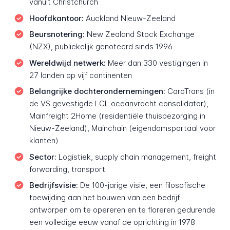
vanuit Christchurch
Hoofdkantoor:
Auckland Nieuw-Zeeland
Beursnotering:
New Zealand Stock Exchange
(NZX), publiekelijk genoteerd sinds 1996
Wereldwijd netwerk:
Meer dan 330 vestigingen in
27 landen op vijf continenten
Belangrijke dochterondernemingen:
CaroTrans (in
de VS gevestigde LCL oceanvracht consolidator),
Mainfreight 2Home (residentiële thuisbezorging in
Nieuw-Zeeland), Mainchain (eigendomsportaal voor
klanten)
Sector:
Logistiek, supply chain management, freight
forwarding, transport
Bedrijfsvisie:
De 100-jarige visie, een filosofische
toewijding aan het bouwen van een bedrijf
ontworpen om te opereren en te floreren gedurende
een volledige eeuw vanaf de oprichting in 1978