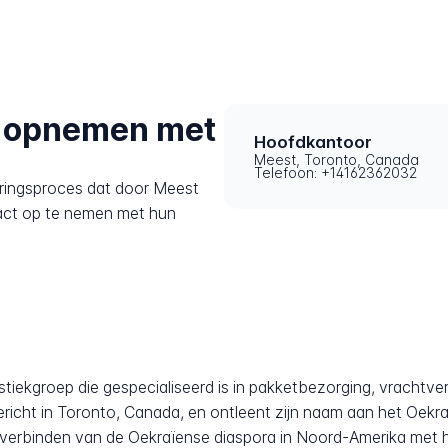
t opnemen met
Hoofdkantoor
Meest, Toronto, Canada
Telefoon: +14162362032
eringsproces dat door Meest
act op te nemen met hun
istiekgroep die gespecialiseerd is in pakketbezorging, vrachtve
richt in Toronto, Canada, en ontleent zijn naam aan het Oekr
 verbinden van de Oekraïense diaspora in Noord-Amerika met he