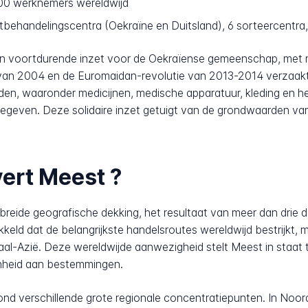
00 werknemers wereldwijd
tbehandelingscentra (Oekraïne en Duitsland), 6 sorteercentra,
jn voortdurende inzet voor de Oekraïense gemeenschap, met na
van 2004 en de Euromaidan-revolutie van 2013-2014 verzaakte
den, waaronder medicijnen, medische apparatuur, kleding en h
ven. Deze solidaire inzet getuigt van de grondwaarden van 
vert Meest ?
breide geografische dekking, het resultaat van meer dan drie d
ikkeld dat de belangrijkste handelsroutes wereldwijd bestrijkt,
al-Azië. Deze wereldwijde aanwezigheid stelt Meest in staat 
enheid aan bestemmingen.
 verschillende grote regionale concentratiepunten. In Noord