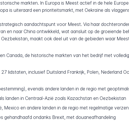
storische markten. In Europa is Meest actief in de hele Europe
pa is uiteraard een prioriteitsmarkt, met Oekraïne als vlaggen
k strategisch aandachtspunt voor Meest. Via haar dochteronde
 van en naar China ontwikkeld, wat aansluit op de groeiende 
Oezbekistan, maakt ook deel uit van de gebieden waar Meest
n Canada, de historische markten van het bedrijf met volledig
27 lidstaten, inclusief Duitsland Frankrijk, Polen, Nederland Oos
sbestemming), evenals andere landen in de regio met geoptimali
ls landen in Centraal-Azië zoals Kazachstan en Oezbekistan
nië, Mexico en andere landen in de regio met regelmatige verze
s gehandhaafd ondanks Brexit, met douaneafhandeling