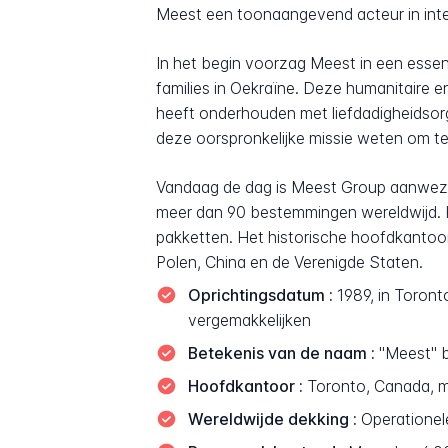
Meest een toonaangevend acteur in inte
In het begin voorzag Meest in een esse
families in Oekraïne. Deze humanitaire e
heeft onderhouden met liefdadigheidsor
deze oorspronkelijke missie weten om te 
Vandaag de dag is Meest Group aanwezig
meer dan 90 bestemmingen wereldwijd. He
pakketten. Het historische hoofdkantoor 
Polen, China en de Verenigde Staten.
Oprichtingsdatum :
1989, in Toront
vergemakkelijken
Betekenis van de naam :
"Meest" b
Hoofdkantoor :
Toronto, Canada, me
Wereldwijde dekking :
Operationel