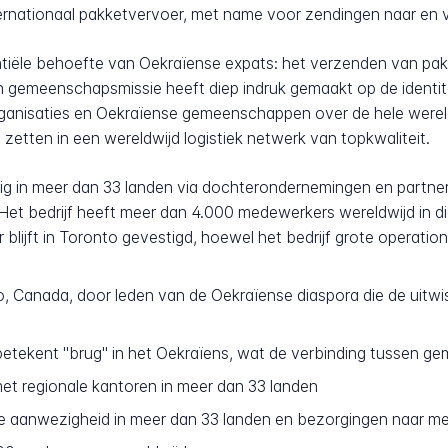
rnationaal pakketvervoer, met name voor zendingen naar en 
ntiële behoefte van Oekraïense expats: het verzenden van pak
n gemeenschapsmissie heeft diep indruk gemaakt op de identite
ganisaties en Oekraïense gemeenschappen over de hele wereld
zetten in een wereldwijd logistiek netwerk van topkwaliteit.
 in meer dan 33 landen via dochterondernemingen en partners
t bedrijf heeft meer dan 4.000 medewerkers wereldwijd in dien
blijft in Toronto gevestigd, hoewel het bedrijf grote operation
o, Canada, door leden van de Oekraïense diaspora die de uitwi
etekent "brug" in het Oekraïens, wat de verbinding tussen g
t regionale kantoren in meer dan 33 landen
e aanwezigheid in meer dan 33 landen en bezorgingen naar 