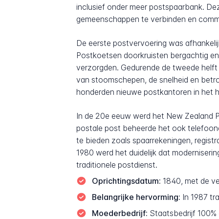
inclusief onder meer postspaarbank. Deze
gemeenschappen te verbinden en commerc
De eerste postvervoering was afhankeli
Postkoetsen doorkruisten bergachtig en m
verzorgden. Gedurende de tweede helft
van stoomschepen, de snelheid en betro
honderden nieuwe postkantoren in het he
In de 20e eeuw werd het New Zealand Pos
postale post beheerde het ook telefoond
te bieden zoals spaarrekeningen, registra
1980 werd het duidelijk dat moderniseri
traditionele postdienst.
Oprichtingsdatum:
1840, met de ve
Belangrijke hervorming:
In 1987 tr
Moederbedrijf:
Staatsbedrijf 100%