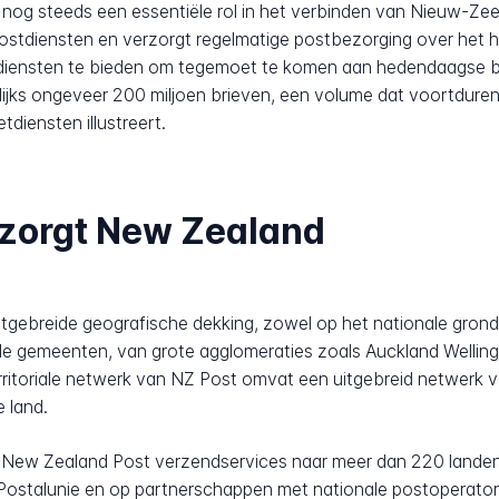
nog steeds een essentiële rol in het verbinden van Nieuw-Ze
e postdiensten en verzorgt regelmatige postbezorging over het 
e diensten te bieden om tegemoet te komen aan hedendaagse 
arlijks ongeveer 200 miljoen brieven, een volume dat voortdu
tdiensten illustreert.
ezorgt New Zealand
tgebreide geografische dekking, zowel op het nationale grondg
le gemeenten, van grote agglomeraties zoals Auckland Welling
rritoriale netwerk van NZ Post omvat een uitgebreid netwerk 
 land.
 New Zealand Post verzendservices naar meer dan 220 landen e
Postalunie en op partnerschappen met nationale postoperato