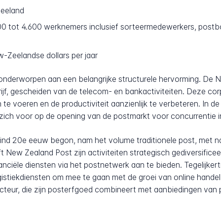
Zeeland
 tot 4.600 werknemers inclusief sorteermedewerkers, postbod
-Zeelandse dollars per jaar
 onderworpen aan een belangrijke structurele hervorming. De
ijf, gescheiden van de telecom- en bankactiviteiten. Deze cor
 voeren en de productiviteit aanzienlijk te verbeteren. In 
ich voor op de opening van de postmarkt voor concurrentie in
e eind 20e eeuw begon, nam het volume traditionele post, met 
t New Zealand Post zijn activiteiten strategisch gediversificee
iële diensten via het postnetwerk aan te bieden. Tegelijkerti
logistiekdiensten om mee te gaan met de groei van online hande
acteur, die zijn posterfgoed combineert met aanbiedingen van