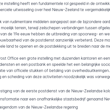
 instelling heeft een fundamentele rol gespeeld in de ontwikk
iële uitwisseling over heel Nieuw-Zeeland te vergemakkelij
jk van rudimentaire middelen aangepast aan de bijzondere aar
oeilijk terrein, terwijl zeilschepen verbindingen tussen afge
 van de 19e eeuw hebben de uitbreiding van spoorweg- en we
uwbaarheid van de postdienst aanzienlijk verbeterd. Deze mo
le land te openen en de postdekking uit te breiden naar de me
t Office een grote instelling met duizenden kantoren en een a
iensten en een postbank en speelde het een belangrijke socia
tie van officiële stukken of betaling van overheidsuitkeringen.
ng en scheiding van deze activiteiten noodzakelijk was vanweg
stiging van de eerste postdienst van de Nieuw-Zeelandse kol
ansformatie naar een onafhankelijke staatsbedrijf genaamd N
 eigendom van de Nieuw-Zeelandse regering