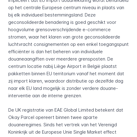
impliceert dat EU import douaneklaring wordt behandeld
op het centrale Europese centrum niveau in plaats van
bij elk individueel bestemmingsland. Deze
geconsolideerde benadering is goed geschikt voor
hoogvolume grensoverschrijdende e-commerce
stromen, waar het klaren van grote geconsolideerde
luchtvracht consignementen op een enkel toegangspunt
efficiënter is dan het beheren van individuele
douaneaangiften over meerdere grensposten. De
centrum locatie nabij Liège Airport in België plaatst
pakketten binnen EU territorium vanaf het moment dat
zij import klaren, waardoor distributie op dezelfde dag
naar elk EU land mogelijk is zonder verdere douane-
interventie aan de interne grenzen.
De UK registratie van EAE Global Limited betekent dat
Okay Parcel opereert binnen twee aparte
douaneregimes. Sinds het vertrek van het Verenigd
Koninkrijk uit de Europese Unie Single Market effect