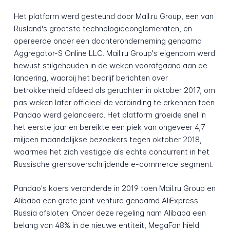
Het platform werd gesteund door Mail.ru Group, een van
Rusland's grootste technologieconglomeraten, en
opereerde onder een dochteronderneming genaamd
Aggregator-S Online LLC. Mail.ru Group's eigendom werd
bewust stilgehouden in de weken voorafgaand aan de
lancering, waarbij het bedrijf berichten over
betrokkenheid afdeed als geruchten in oktober 2017, om
pas weken later officieel de verbinding te erkennen toen
Pandao werd gelanceerd. Het platform groeide snel in
het eerste jaar en bereikte een piek van ongeveer 4,7
miljoen maandelijkse bezoekers tegen oktober 2018,
waarmee het zich vestigde als echte concurrent in het
Russische grensoverschrijdende e-commerce segment.
Pandao's koers veranderde in 2019 toen Mail.ru Group en
Alibaba een grote joint venture genaamd AliExpress
Russia afsloten. Onder deze regeling nam Alibaba een
belang van 48% in de nieuwe entiteit, MegaFon hield