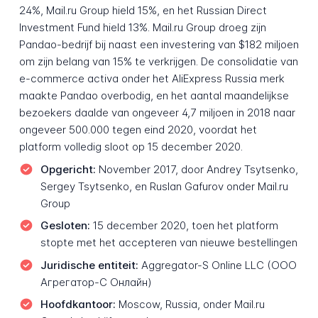
24%, Mail.ru Group hield 15%, en het Russian Direct
Investment Fund hield 13%. Mail.ru Group droeg zijn
Pandao-bedrijf bij naast een investering van $182 miljoen
om zijn belang van 15% te verkrijgen. De consolidatie van
e-commerce activa onder het AliExpress Russia merk
maakte Pandao overbodig, en het aantal maandelijkse
bezoekers daalde van ongeveer 4,7 miljoen in 2018 naar
ongeveer 500.000 tegen eind 2020, voordat het
platform volledig sloot op 15 december 2020.
Opgericht:
November 2017, door Andrey Tsytsenko,
Sergey Tsytsenko, en Ruslan Gafurov onder Mail.ru
Group
Gesloten:
15 december 2020, toen het platform
stopte met het accepteren van nieuwe bestellingen
Juridische entiteit:
Aggregator-S Online LLC (ООО
Агрегатор-С Онлайн)
Hoofdkantoor:
Moscow, Russia, onder Mail.ru