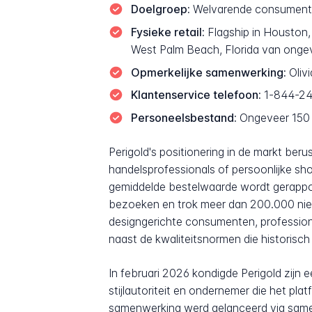
Doelgroep:
Welvarende consumenten
Fysieke retail:
Flagship in Houston,
West Palm Beach, Florida van ongev
Opmerkelijke samenwerking:
Oliv
Klantenservice telefoon:
1-844-2
Personeelsbestand:
Ongeveer 150 
Perigold's positionering in de markt b
handelsprofessionals of persoonlijke s
gemiddelde bestelwaarde wordt gerapport
bezoeken en trok meer dan 200.000 nieu
designgerichte consumenten, profession
naast de kwaliteitsnormen die historisch
In februari 2026 kondigde Perigold zijn
stijlautoriteit en ondernemer die het pl
samenwerking werd gelanceerd via same