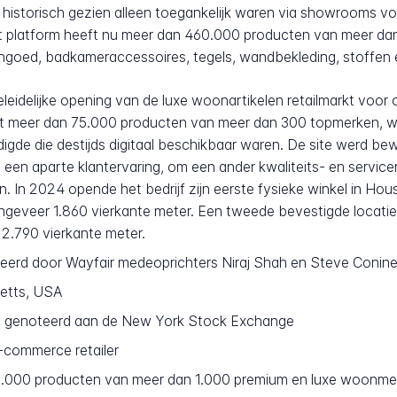
istorisch gezien alleen toegankelijk waren via showrooms voo
 Het platform heeft nu meer dan 460.000 producten van meer d
ngoed, badkameraccessoires, tegels, wandbekleding, stoffen 
eidelijke opening van de luxe woonartikelen retailmarkt voor on
et meer dan 75.000 producten van meer dan 300 topmerken, 
de die destijds digitaal beschikbaar waren. De site werd b
 een aparte klantervaring, om een ander kwaliteits- en servic
. In 2024 opende het bedrijf zijn eerste fysieke winkel in Hous
eveer 1.860 vierkante meter. Een tweede bevestigde locatie 
2.790 vierkante meter.
erd door Wayfair medeoprichters Niraj Shah en Steve Conin
etts, USA
., genoteerd aan de New York Stock Exchange
-commerce retailer
.000 producten van meer dan 1.000 premium en luxe woonme