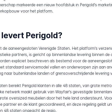
tnerschap markeerde een nieuw hoofdstuk in Perigold's market
erkopbouw voor het platform.
levert Perigold?
ot de aaneengesloten Verenigde Staten. Het platform's verzend
tieke partners, is gericht op binnenlandse levering binnen de
worden expliciet beschreven als bestemd voor de aaneengeslot
 het standaard servicemodel vallen en onderworpen zijn aan a
ng naar buitenlandse landen of grensoverschrijdende levering 
n bereikt Perigold klanten in alle 48 staten, van grote metro
tieke netwerk maakt gebruik van Wayfair's gevestigde binnenlands
 grote oversized meubelen door het hele land ondersteunt. Voo
ke partner en de klant gecoordineerd, en deze regeling geldt 
 48 staten ongeacht de regio.