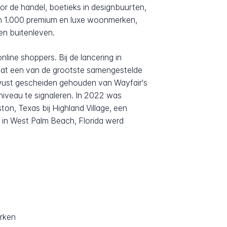
r de handel, boetieks in designbuurten,
an 1.000 premium en luxe woonmerken,
en buitenleven.
line shoppers. Bij de lancering in
wat een van de grootste samengestelde
ewust gescheiden gehouden van Wayfair's
eniveau te signaleren. In 2022 was
ton, Texas bij Highland Village, een
in West Palm Beach, Florida werd
e
rken