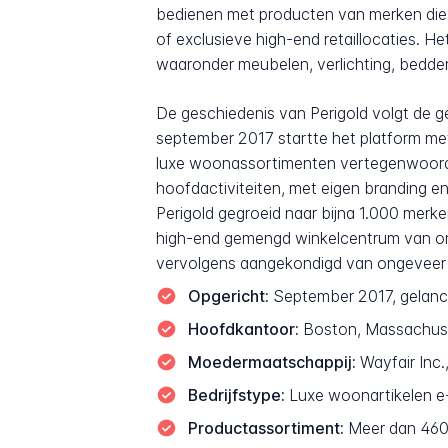
bedienen met producten van merken die h
of exclusieve high-end retaillocaties.
waaronder meubelen, verlichting, bedde
De geschiedenis van Perigold volgt de gel
september 2017 startte het platform m
luxe woonassortimenten vertegenwoordig
hoofdactiviteiten, met eigen branding en
Perigold gegroeid naar bijna 1.000 merken
high-end gemengd winkelcentrum van ong
vervolgens aangekondigd van ongeveer 
Opgericht:
September 2017, gelance
Hoofdkantoor:
Boston, Massachus
Moedermaatschappij:
Wayfair Inc
Bedrijfstype:
Luxe woonartikelen e
Productassortiment:
Meer dan 460