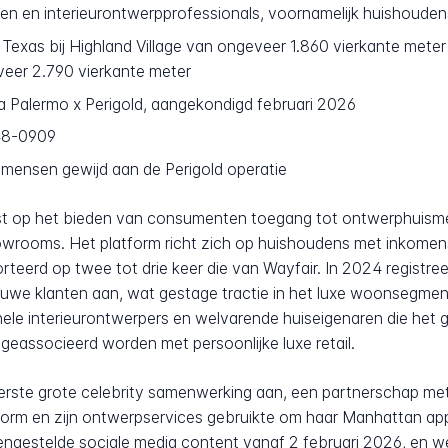
 en interieurontwerpprofessionals, voornamelijk huishoude
 Texas bij Highland Village van ongeveer 1.860 vierkante mete
eer 2.790 vierkante meter
ia Palermo x Perigold, aangekondigd februari 2026
48-0909
mensen gewijd aan de Perigold operatie
erust op het bieden van consumenten toegang tot ontwerphuism
howrooms. Het platform richt zich op huishoudens met inkomen
eerd op twee tot drie keer die van Wayfair. In 2024 registree
we klanten aan, wat gestage tractie in het luxe woonsegment
ele interieurontwerpers en welvarende huiseigenaren die het
 geassocieerd worden met persoonlijke luxe retail.
 eerste grote celebrity samenwerking aan, een partnerschap met
atform en zijn ontwerpservices gebruikte om haar Manhattan ap
ngestelde sociale media content vanaf 2 februari 2026, en w