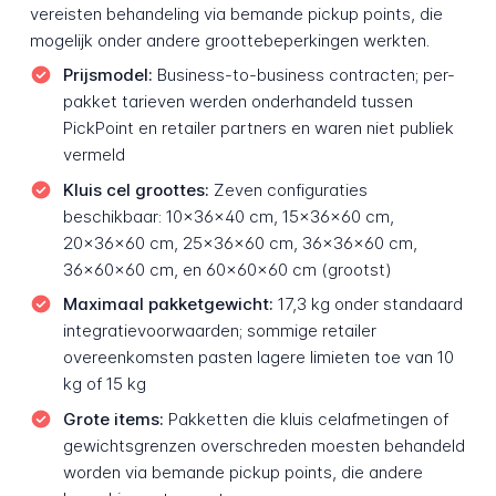
vereisten behandeling via bemande pickup points, die
mogelijk onder andere groottebeperkingen werkten.
Prijsmodel:
Business-to-business contracten; per-
pakket tarieven werden onderhandeld tussen
PickPoint en retailer partners en waren niet publiek
vermeld
Kluis cel groottes:
Zeven configuraties
beschikbaar: 10×36×40 cm, 15×36×60 cm,
20×36×60 cm, 25×36×60 cm, 36×36×60 cm,
36×60×60 cm, en 60×60×60 cm (grootst)
Maximaal pakketgewicht:
17,3 kg onder standaard
integratievoorwaarden; sommige retailer
overeenkomsten pasten lagere limieten toe van 10
kg of 15 kg
Grote items:
Pakketten die kluis celafmetingen of
gewichtsgrenzen overschreden moesten behandeld
worden via bemande pickup points, die andere