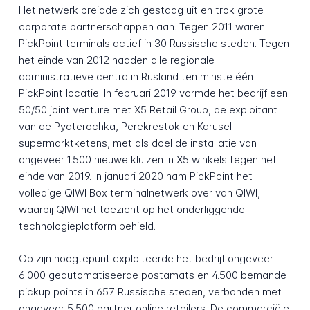
Het netwerk breidde zich gestaag uit en trok grote
corporate partnerschappen aan. Tegen 2011 waren
PickPoint terminals actief in 30 Russische steden. Tegen
het einde van 2012 hadden alle regionale
administratieve centra in Rusland ten minste één
PickPoint locatie. In februari 2019 vormde het bedrijf een
50/50 joint venture met X5 Retail Group, de exploitant
van de Pyaterochka, Perekrestok en Karusel
supermarktketens, met als doel de installatie van
ongeveer 1.500 nieuwe kluizen in X5 winkels tegen het
einde van 2019. In januari 2020 nam PickPoint het
volledige QIWI Box terminalnetwerk over van QIWI,
waarbij QIWI het toezicht op het onderliggende
technologieplatform behield.
Op zijn hoogtepunt exploiteerde het bedrijf ongeveer
6.000 geautomatiseerde postamats en 4.500 bemande
pickup points in 657 Russische steden, verbonden met
ongeveer 5.500 partner online retailers. De commerciële