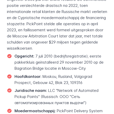
positie verslechterde drastisch na 2022, toen
internationale retail klanten de Russische markt verlieten
en de Cypriotische moedermaatschappij de financiering
stopzette. PickPoint stelde alle operaties op in april
2023, en faillissement werd formeel uitgesproken door
de Moscow Arbitration Court later dat jaar, met totale
schulden van ongeveer $29 miljoen tegen geldende
wisselkoersen.
Opgericht:
7 juli 2010 (bedrijfsregistratie); eerste
pakketkluis geïnstalleerd 29 november 2010 op de
Bagration Bridge locatie in Moscow-City
Hoofdkantoor:
Moskou, Rusland, Volgograd
Prospect, Gebouw 42, Blok 23, 109316
Juridische naam:
LLC "Network of Automated
Pickup Points" (Russisch: ООО "Сеть
автоматизированных пунктов выдачи")
Moedermaatschappij:
PickPoint Delivery System