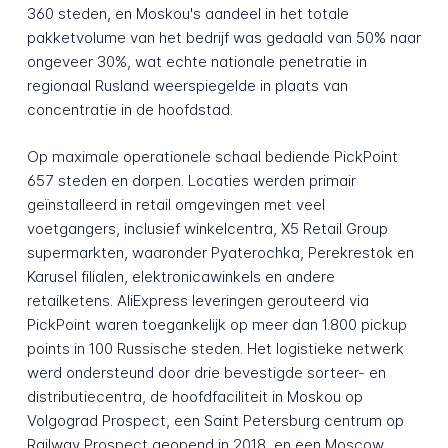
360 steden, en Moskou's aandeel in het totale
pakketvolume van het bedrijf was gedaald van 50% naar
ongeveer 30%, wat echte nationale penetratie in
regionaal Rusland weerspiegelde in plaats van
concentratie in de hoofdstad.
Op maximale operationele schaal bediende PickPoint
657 steden en dorpen. Locaties werden primair
geïnstalleerd in retail omgevingen met veel
voetgangers, inclusief winkelcentra, X5 Retail Group
supermarkten, waaronder Pyaterochka, Perekrestok en
Karusel filialen, elektronicawinkels en andere
retailketens. AliExpress leveringen gerouteerd via
PickPoint waren toegankelijk op meer dan 1.800 pickup
points in 100 Russische steden. Het logistieke netwerk
werd ondersteund door drie bevestigde sorteer- en
distributiecentra, de hoofdfaciliteit in Moskou op
Volgograd Prospect, een Saint Petersburg centrum op
Railway Prospect geopend in 2018, en een Moscow