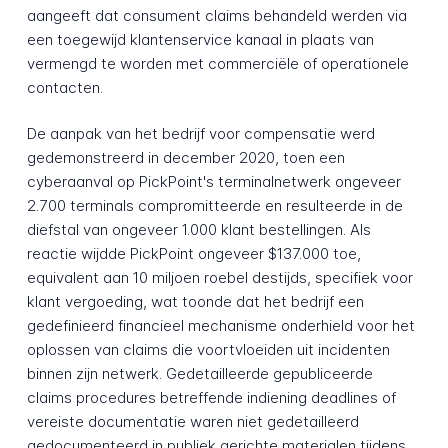
aangeeft dat consument claims behandeld werden via
een toegewijd klantenservice kanaal in plaats van
vermengd te worden met commerciële of operationele
contacten.
De aanpak van het bedrijf voor compensatie werd
gedemonstreerd in december 2020, toen een
cyberaanval op PickPoint's terminalnetwerk ongeveer
2.700 terminals compromitteerde en resulteerde in de
diefstal van ongeveer 1.000 klant bestellingen. Als
reactie wijdde PickPoint ongeveer $137.000 toe,
equivalent aan 10 miljoen roebel destijds, specifiek voor
klant vergoeding, wat toonde dat het bedrijf een
gedefinieerd financieel mechanisme onderhield voor het
oplossen van claims die voortvloeiden uit incidenten
binnen zijn netwerk. Gedetailleerde gepubliceerde
claims procedures betreffende indiening deadlines of
vereiste documentatie waren niet gedetailleerd
gedocumenteerd in publiek gerichte materialen tijdens