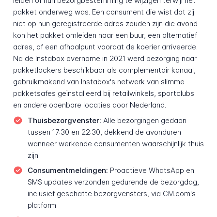
leiden of hun bezorgbestemming te wijzigen terwijl het
pakket onderweg was. Een consument die wist dat zij
niet op hun geregistreerde adres zouden zijn die avond
kon het pakket omleiden naar een buur, een alternatief
adres, of een afhaalpunt voordat de koerier arriveerde.
Na de Instabox overname in 2021 werd bezorging naar
pakketlockers beschikbaar als complementair kanaal,
gebruikmakend van Instabox's netwerk van slimme
pakketsafes geïnstalleerd bij retailwinkels, sportclubs
en andere openbare locaties door Nederland.
Thuisbezorgvenster:
Alle bezorgingen gedaan
tussen 17:30 en 22:30, dekkend de avonduren
wanneer werkende consumenten waarschijnlijk thuis
zijn
Consumentmeldingen:
Proactieve WhatsApp en
SMS updates verzonden gedurende de bezorgdag,
inclusief geschatte bezorgvensters, via CM.com's
platform