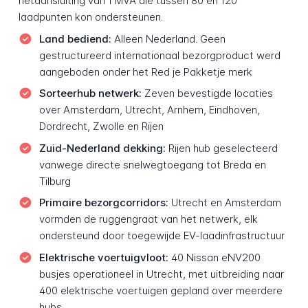
netaansluiting van 1 MVA die tussen 80 en 120
laadpunten kon ondersteunen.
Land bediend:
Alleen Nederland. Geen
gestructureerd internationaal bezorgproduct werd
aangeboden onder het Red je Pakketje merk
Sorteerhub netwerk:
Zeven bevestigde locaties
over Amsterdam, Utrecht, Arnhem, Eindhoven,
Dordrecht, Zwolle en Rijen
Zuid-Nederland dekking:
Rijen hub geselecteerd
vanwege directe snelwegtoegang tot Breda en
Tilburg
Primaire bezorgcorridors:
Utrecht en Amsterdam
vormden de ruggengraat van het netwerk, elk
ondersteund door toegewijde EV-laadinfrastructuur
Elektrische voertuigvloot:
40 Nissan eNV200
busjes operationeel in Utrecht, met uitbreiding naar
400 elektrische voertuigen gepland over meerdere
hubs