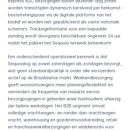
express B2C bezorgingen buiten dezelfde-dag zones
worden transittijden dynamisch berekend per herkomst-
bestemmingspaar via de digitale platforms van het
bedrijf en worden niet gepubliceerd als vaste nationale
schema's. Trackinginformatie voor een bepaalde
zending wordt doorgaans beschikbaar ongeveer 24 uur
nadat het pakket het Sequoia netwerk binnenkomt.
Een onderscheidend operationeel kenmerk is dat
Sequoialog op zowel zaterdagen als zondagen bezorgt,
wat geen standaardpraktijk is onder alle vervoerders
actief op de Braziliaanse markt. Weekendbezorging
geeft woonontvangers meer planningsflexibiliteit en
vermindert de frequentie van mislukte eerste
bezorgpogingen in gebieden waar huishoudens afwezig
zijn tijdens werkdagen. Het B2B segment omvat
volledige vrachtwagen- en minder-dan-vrachtwagen
vracht, warehousing en goederenvoorbereiding, retail-
en franchisewinkelbezorgingen en velddiensten voor