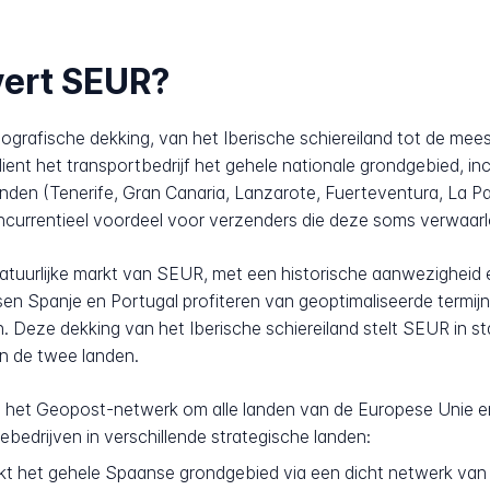
vert SEUR?
ografische dekking, van het Iberische schiereiland tot de me
ent het transportbedrijf het gehele nationale grondgebied, inc
anden (Tenerife, Gran Canaria, Lanzarote, Fuerteventura, La P
oncurrentieel voordeel voor verzenders die deze soms verwaar
uurlijke markt van SEUR, met een historische aanwezigheid en
sen Spanje en Portugal profiteren van geoptimaliseerde termijn
n. Deze dekking van het Iberische schiereiland stelt SEUR in 
n de twee landen.
het Geopost-netwerk om alle landen van de Europese Unie en 
iebedrijven in verschillende strategische landen:
 het gehele Spaanse grondgebied via een dicht netwerk van s