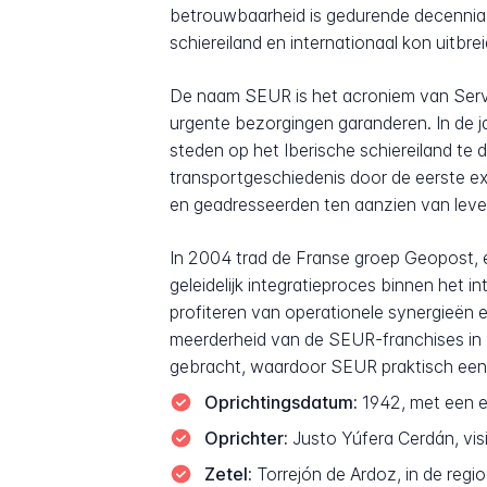
betrouwbaarheid is gedurende decennia he
schiereiland en internationaal kon uitbre
De naam SEUR is het acroniem van Servic
urgente bezorgingen garanderen. In de jar
steden op het Iberische schiereiland te
transportgeschiedenis door de eerste ex
en geadresseerden ten aanzien van leve
In 2004 trad de Franse groep Geopost, 
geleidelijk integratieproces binnen het 
profiteren van operationele synergieën
meerderheid van de SEUR-franchises in S
gebracht, waardoor SEUR praktisch een
Oprichtingsdatum:
1942, met een e
Oprichter:
Justo Yúfera Cerdán, vis
Zetel:
Torrejón de Ardoz, in de regi