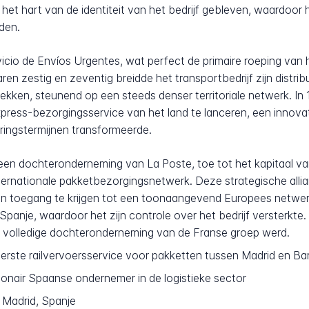
t hart van de identiteit van het bedrijf gebleven, waardoor he
iden.
io de Envíos Urgentes, wat perfect de primaire roeping van he
en zestig en zeventig breidde het transportbedrijf zijn distrib
 dekken, steunend op een steeds denser territoriale netwerk. 
press-bezorgingsservice van het land te lanceren, een innova
ringstermijnen transformeerde.
een dochteronderneming van La Poste, toe tot het kapitaal v
internationale pakketbezorgingsnetwerk. Deze strategische alli
 en toegang te krijgen tot een toonaangevend Europees netwer
panje, waardoor het zijn controle over het bedrijf versterkte
 volledige dochteronderneming van de Franse groep werd.
erste railvervoersservice voor pakketten tussen Madrid en Ba
ionair Spaanse ondernemer in de logistieke sector
o Madrid, Spanje