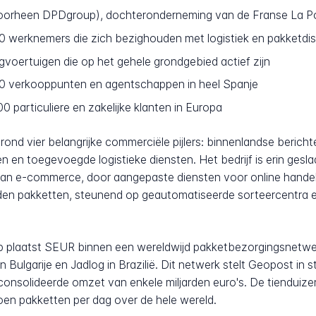
orheen DPDgroup), dochteronderneming van de Franse La P
 werknemers die zich bezighouden met logistiek en pakketdist
oertuigen die op het gehele grondgebied actief zijn
0 verkooppunten en agentschappen in heel Spanje
 particuliere en zakelijke klanten in Europa
nd vier belangrijke commerciële pijlers: binnenlandse berichte
n toegevoegde logistieke diensten. Het bedrijf is erin gesl
an e-commerce, door aangepaste diensten voor online handel
jarden pakketten, steunend op geautomatiseerde sorteercentra
 plaatst SEUR binnen een wereldwijd pakketbezorgingsnetw
 Bulgarije en Jadlog in Brazilië. Dit netwerk stelt Geopost in 
consolideerde omzet van enkele miljarden euro's. De tienduiz
joen pakketten per dag over de hele wereld.