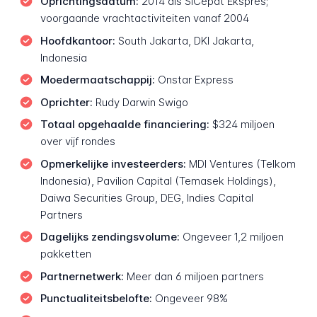
Oprichtingsdatum:
2014 als SiCepat Ekspres;
voorgaande vrachtactiviteiten vanaf 2004
Hoofdkantoor:
South Jakarta, DKI Jakarta,
Indonesia
Moedermaatschappij:
Onstar Express
Oprichter:
Rudy Darwin Swigo
Totaal opgehaalde financiering:
$324 miljoen
over vijf rondes
Opmerkelijke investeerders:
MDI Ventures (Telkom
Indonesia), Pavilion Capital (Temasek Holdings),
Daiwa Securities Group, DEG, Indies Capital
Partners
Dagelijks zendingsvolume:
Ongeveer 1,2 miljoen
pakketten
Partnernetwerk:
Meer dan 6 miljoen partners
Punctualiteitsbelofte:
Ongeveer 98%