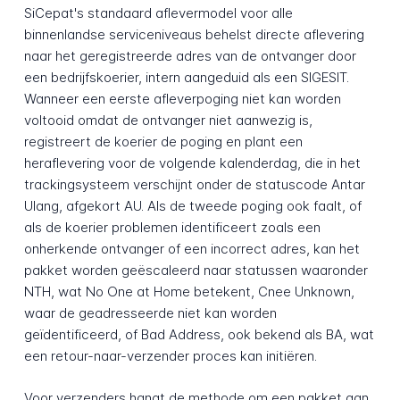
SiCepat's standaard aflevermodel voor alle
binnenlandse serviceniveaus behelst directe aflevering
naar het geregistreerde adres van de ontvanger door
een bedrijfskoerier, intern aangeduid als een SIGESIT.
Wanneer een eerste afleverpoging niet kan worden
voltooid omdat de ontvanger niet aanwezig is,
registreert de koerier de poging en plant een
heraflevering voor de volgende kalenderdag, die in het
trackingsysteem verschijnt onder de statuscode Antar
Ulang, afgekort AU. Als de tweede poging ook faalt, of
als de koerier problemen identificeert zoals een
onherkende ontvanger of een incorrect adres, kan het
pakket worden geëscaleerd naar statussen waaronder
NTH, wat No One at Home betekent, Cnee Unknown,
waar de geadresseerde niet kan worden
geïdentificeerd, of Bad Address, ook bekend als BA, wat
een retour-naar-verzender proces kan initiëren.
Voor verzenders hangt de methode om een pakket aan