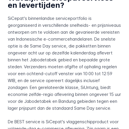
en levertijden?
SiCepat's binnenlandse serviceportfolio is
georganiseerd in verschillende snelheids- en prijsniveaus
ontworpen om te voldoen aan de gevarieerde vereisten
van Indonesische e-commercehandelaren. De snelste
optie is de Same Day service, die pakketten binnen
ongeveer acht uur op dezelfde kalenderdag aflevert
binnen het Jabodetabek gebied en bepaalde grote
steden. Verzenders moeten afgifte of ophaling regelen
voor een ochtend-cutoff venster van 10:00 tot 12:59
WIB, en de service opereert dagelijks inclusief
zondagen. Een gerelateerde klasse, SiUntung, biedt
economie zelfde-regio aflevering binnen ongeveer 15 uur
voor de Jabodetabek en Bandung gebieden tegen een
lager prijspunt dan de standaard Same Day service.
De BEST service is SiCepat's vlaggenschipproduct voor
volgende-dag e-commerce aflevering. Zijn naam is een