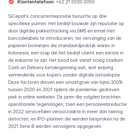
Klantentelefoon:
+62 21 5020 0050
SiCepat's concurrentiepositie berustte op drie
specifieke punten. Het bedrijf bouwde zijn reputatie op
door digitale pakkettracking via SMS en email met
barcodelabels te introduceren, ter vervanging van de
papieren bonnetjes die standaardpraktijk waren in
Indonesia, een stap die het bedrijf claimt een eerste in
de industrie te zijn. Het bood ook vanaf vroeg stadium
Cash on Delivery betalingsinning aan, wat wrijving
verminderde voor kopers zonder digitale betaaloptie.
Deze factoren dreven een omzetgroei van bijna 300%
tussen 2020 en 2021 tijdens de pandemie-gedreven
piek in online winkelen. De jaren die volgden brachten
operationele tegenslagen, toen een personeelsreductie
in 2022 servicefalen veroorzaakte in meer dan twintig
districten, en IPO-plannen die werden besproken na de
2021 Serie B werden vervolgens opgegeven.