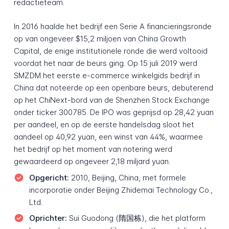
redactieteam.
In 2016 haalde het bedrijf een Serie A financieringsronde
op van ongeveer $15,2 miljoen van China Growth
Capital, de enige institutionele ronde die werd voltooid
voordat het naar de beurs ging. Op 15 juli 2019 werd
SMZDM het eerste e-commerce winkelgids bedrijf in
China dat noteerde op een openbare beurs, debuterend
op het ChiNext-bord van de Shenzhen Stock Exchange
onder ticker 300785. De IPO was geprijsd op 28,42 yuan
per aandeel, en op de eerste handelsdag sloot het
aandeel op 40,92 yuan, een winst van 44%, waarmee
het bedrijf op het moment van notering werd
gewaardeerd op ongeveer 2,18 miljard yuan.
Opgericht:
2010, Beijing, China, met formele
incorporatie onder Beijing Zhidemai Technology Co.,
Ltd.
Oprichter:
Sui Guodong (隋国栋), die het platform