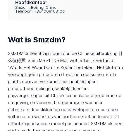
Hoofdkantoor
Smzdm, Beijing, China
Telefoon: +864008108106
Wat is Smzdm?
SMZDM ontleent zijn naam aan de Chinese uitdrukking 什
么值得买, Shen Me Zhi De Mai, wat letterlijk vertaald
"Wat Is Het Waard Om Te Kopen" betekent. Het platform
verkoopt geen producten direct aan consumenten. In
plaats daarvan verzamelt het aanbiedingen,
productbeoordelingen, winkelgidsen en
prijsvergelijkingen uit China's binnenlandse e-commerce
omgeving, en verdient het commissie wanneer
gebruikers doorklikken op aanbevelingen en aankopen
voltooien op websites van partnerdetailhandelaren. Dit
affiliate-gebaseerde model positioneert SMZDM als een
vertrouwde tussenpersoon in plaats van een