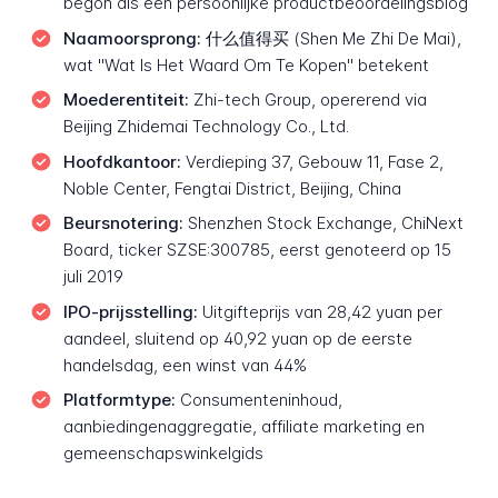
begon als een persoonlijke productbeoordelingsblog
Naamoorsprong:
什么值得买 (Shen Me Zhi De Mai),
wat "Wat Is Het Waard Om Te Kopen" betekent
Moederentiteit:
Zhi-tech Group, opererend via
Beijing Zhidemai Technology Co., Ltd.
Hoofdkantoor:
Verdieping 37, Gebouw 11, Fase 2,
Noble Center, Fengtai District, Beijing, China
Beursnotering:
Shenzhen Stock Exchange, ChiNext
Board, ticker SZSE:300785, eerst genoteerd op 15
juli 2019
IPO-prijsstelling:
Uitgifteprijs van 28,42 yuan per
aandeel, sluitend op 40,92 yuan op de eerste
handelsdag, een winst van 44%
Platformtype:
Consumenteninhoud,
aanbiedingenaggregatie, affiliate marketing en
gemeenschapswinkelgids