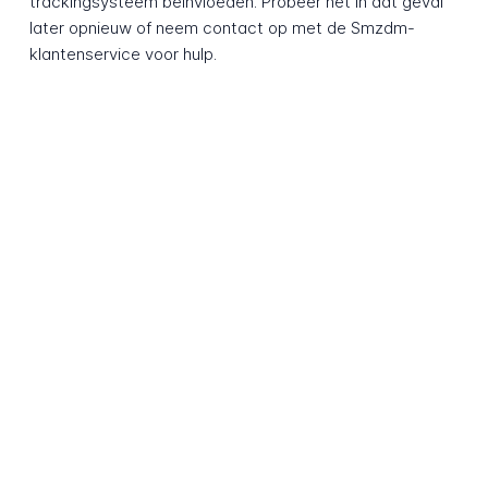
trackingsysteem beïnvloeden. Probeer het in dat geval
later opnieuw of neem contact op met de Smzdm-
klantenservice voor hulp.