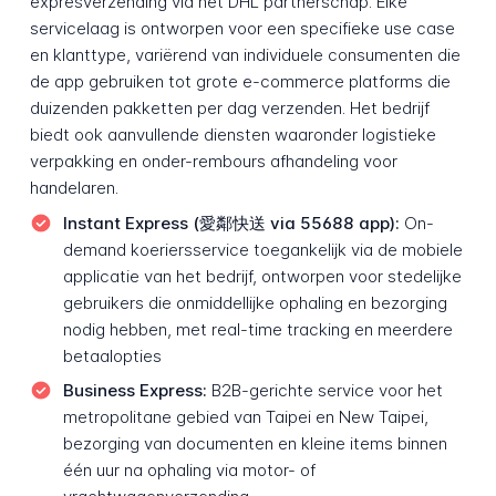
expresverzending via het DHL partnerschap. Elke
servicelaag is ontworpen voor een specifieke use case
en klanttype, variërend van individuele consumenten die
de app gebruiken tot grote e-commerce platforms die
duizenden pakketten per dag verzenden. Het bedrijf
biedt ook aanvullende diensten waaronder logistieke
verpakking en onder-rembours afhandeling voor
handelaren.
Instant Express (愛鄰快送 via 55688 app):
On-
demand koeriersservice toegankelijk via de mobiele
applicatie van het bedrijf, ontworpen voor stedelijke
gebruikers die onmiddellijke ophaling en bezorging
nodig hebben, met real-time tracking en meerdere
betaalopties
Business Express:
B2B-gerichte service voor het
metropolitane gebied van Taipei en New Taipei,
bezorging van documenten en kleine items binnen
één uur na ophaling via motor- of