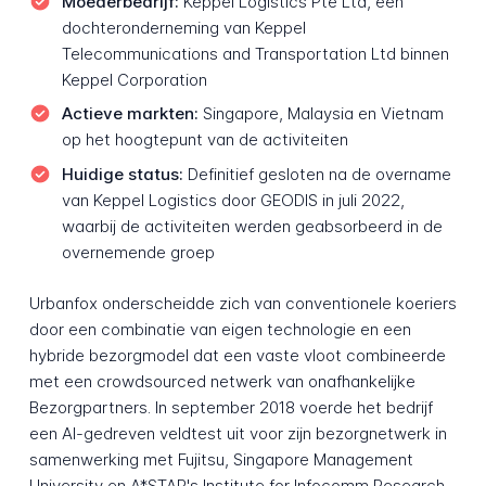
Moederbedrijf:
Keppel Logistics Pte Ltd, een
dochteronderneming van Keppel
Telecommunications and Transportation Ltd binnen
Keppel Corporation
Actieve markten:
Singapore, Malaysia en Vietnam
op het hoogtepunt van de activiteiten
Huidige status:
Definitief gesloten na de overname
van Keppel Logistics door GEODIS in juli 2022,
waarbij de activiteiten werden geabsorbeerd in de
overnemende groep
Urbanfox onderscheidde zich van conventionele koeriers
door een combinatie van eigen technologie en een
hybride bezorgmodel dat een vaste vloot combineerde
met een crowdsourced netwerk van onafhankelijke
Bezorgpartners. In september 2018 voerde het bedrijf
een AI-gedreven veldtest uit voor zijn bezorgnetwerk in
samenwerking met Fujitsu, Singapore Management
University en A*STAR's Institute for Infocomm Research,