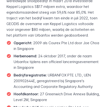
wereldwijde snoepbedrijf. In maart 2018 investeerde
Keppel Logistics S$17 miljoen extra, waardoor het
eigendomsaandeel steeg van 59,6% naar 85,0%. Het
traject van het bedrijf kwam ten einde in juli 2022, toen
GEODIS de overname van Keppel Logistics voltooide
voor ongeveer $80 miljoen, waarbij de activiteiten en
het platform van Urbanfox werden geabsorbeerd.
Opgericht:
2009 als Courex Pte Ltd door Joe Choa
in Singapore
Herbenoemd:
24 oktober 2017, onder de naam
Urbanfox tijdens een officieel lanceringsevenement
in Singapore
Bedrijfsregistratie:
URBANFOX PTE. LTD., UEN
200902644E, geregistreerd bij Singapore's
Accounting and Corporate Regulatory Authority
Hoofdkantoor:
27 Greenwich Drive Annexe Building,
Level 2M, Singapore