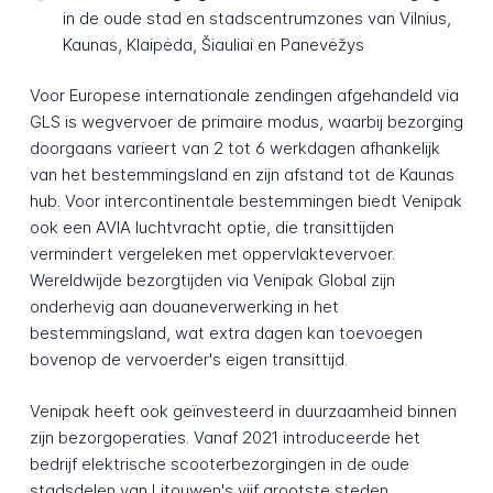
in de oude stad en stadscentrumzones van Vilnius,
Kaunas, Klaipėda, Šiauliai en Panevėžys
Voor Europese internationale zendingen afgehandeld via
GLS is wegvervoer de primaire modus, waarbij bezorging
doorgaans varieert van 2 tot 6 werkdagen afhankelijk
van het bestemmingsland en zijn afstand tot de Kaunas
hub. Voor intercontinentale bestemmingen biedt Venipak
ook een AVIA luchtvracht optie, die transittijden
vermindert vergeleken met oppervlaktevervoer.
Wereldwijde bezorgtijden via Venipak Global zijn
onderhevig aan douaneverwerking in het
bestemmingsland, wat extra dagen kan toevoegen
bovenop de vervoerder's eigen transittijd.
Venipak heeft ook geïnvesteerd in duurzaamheid binnen
zijn bezorgoperaties. Vanaf 2021 introduceerde het
bedrijf elektrische scooterbezorgingen in de oude
stadsdelen van Litouwen's vijf grootste steden,