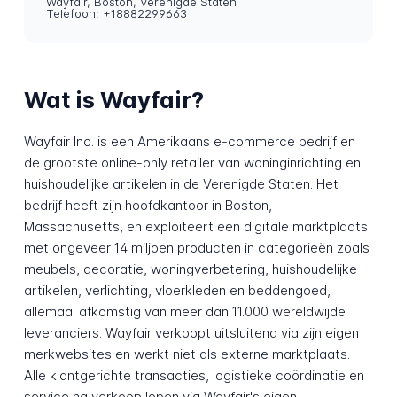
Wayfair, Boston, Verenigde Staten
Telefoon: +18882299663
Wat is Wayfair?
Wayfair Inc. is een Amerikaans e-commerce bedrijf en
de grootste online-only retailer van woninginrichting en
huishoudelijke artikelen in de Verenigde Staten. Het
bedrijf heeft zijn hoofdkantoor in Boston,
Massachusetts, en exploiteert een digitale marktplaats
met ongeveer 14 miljoen producten in categorieën zoals
meubels, decoratie, woningverbetering, huishoudelijke
artikelen, verlichting, vloerkleden en beddengoed,
allemaal afkomstig van meer dan 11.000 wereldwijde
leveranciers. Wayfair verkoopt uitsluitend via zijn eigen
merkwebsites en werkt niet als externe marktplaats.
Alle klantgerichte transacties, logistieke coördinatie en
service na verkoop lopen via Wayfair's eigen