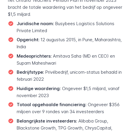
het Ontario Teachers' Pension Plan in november 2023
bracht de totale waardering van het bedrijf op ongeveer
$1,5 miljard.
Juridische naam:
Busybees Logistics Solutions
Private Limited
Opgericht:
12 augustus 2015, in Pune, Maharashtra,
India
Medeoprichters:
Amitava Saha (MD en CEO) en
Supam Maheshwari
Bedrijfstype:
Privébedrijf, unicorn-status behaald in
februari 2022
Huidige waardering:
Ongeveer $1,5 miljard, vanaf
november 2023
Totaal opgehaalde financiering:
Ongeveer $356
miljoen over 9 rondes van 34 investeerders
Belangrijkste investeerders:
Alibaba Group,
Blackstone Growth, TPG Growth, ChrysCapital,