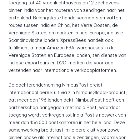
toegang tot 40 vrachluchthavens en 12 zeehavens
binnen India voor het routeren van zendingen naar het
buitenland. Belangrijkste handelscorridors omvatten
routes tussen India en China, het Verre Oosten, de
Verenigde Staten, en markten in heel Europa, inclusief
Scandinavische landen. XpressBees handelt ook
fulfillment af naar Amazon FBA-warehouses in de
Verenigde Staten en Europese landen, ten dienste van
Indiase exporteurs en D2C-merken die voorraad
verzenden naar internationale verkoopplatformen.
De dochteronderneming NimbusPost breidt
internationaal bereik uit via zijn NimbusGlobal-product,
dat meer dan 196 landen dekt. NimbusPost heeft een
partnerschap aangegaan met India Post, waardoor
toegang wordt verkregen tot India Post's netwerk van
meer dan 156.000 postkantoren in het hele land. Deze
samenwerking breidt last-mile bereik uit voor zowel
binnenlandse als internationale zendingen, vooral voor