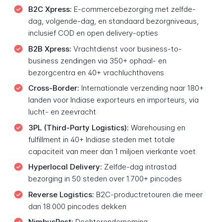
B2C Xpress:
E-commercebezorging met zelfde-
dag, volgende-dag, en standaard bezorgniveaus,
inclusief COD en open delivery-opties
B2B Xpress:
Vrachtdienst voor business-to-
business zendingen via 350+ ophaal- en
bezorgcentra en 40+ vrachluchthavens
Cross-Border:
Internationale verzending naar 180+
landen voor Indiase exporteurs en importeurs, via
lucht- en zeevracht
3PL (Third-Party Logistics):
Warehousing en
fulfillment in 40+ Indiase steden met totale
capaciteit van meer dan 1 miljoen vierkante voet
Hyperlocal Delivery:
Zelfde-dag intrastad
bezorging in 50 steden over 1.700+ pincodes
Reverse Logistics:
B2C-productretouren die meer
dan 18.000 pincodes dekken
NimbusPost:
Dochteronderneming