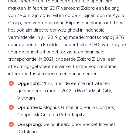
moeilijkheden om te concurreren in die specifieke
markten. In februari 2017 verkocht Zalora een belang
van 49% in zijn activiteiten op de Filipijnen aan de Ayala
Group, een vooraanstaand Filipijns conglomeraat, terwijl
het ook zijn directe aanwezigheid in Indonesië
verminderde. In juli 2019 ging moedermaatschappij GFG
naar de beurs in Frankfurt onder ticker GFG, wat zorgde
voor meer institutioneel toezicht en financiële
transparantie. In 2021 lanceerde Zalora Z-Live, een
streaming-gebaseerde winkel functie voor realtime
interactie tussen merken en consumenten.
Opgericht:
2012, met de eerste activiteiten
gelanceerd in maart 2012 in Ho Chi Minh City,
Vietnam
Oprichters:
Magnus Grimeland Paulo Campos,
Cooper McGuire en Peter Kopitz
Oorsprong:
Geïncubeerd door Rocket Internet
Duitsland