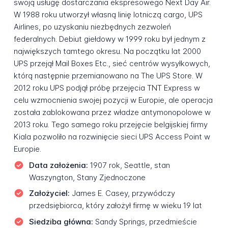
swoją usługę dostarczania ekspresowego Next Day Air.
W 1988 roku utworzył własną linię lotniczą cargo, UPS
Airlines, po uzyskaniu niezbędnych zezwoleń
federalnych. Debiut giełdowy w 1999 roku był jednym z
największych tamtego okresu. Na początku lat 2000
UPS przejął Mail Boxes Etc., sieć centrów wysyłkowych,
którą następnie przemianowano na The UPS Store. W
2012 roku UPS podjął próbę przejęcia TNT Express w
celu wzmocnienia swojej pozycji w Europie, ale operacja
została zablokowana przez władze antymonopolowe w
2013 roku. Tego samego roku przejęcie belgijskiej firmy
Kiala pozwoliło na rozwinięcie sieci UPS Access Point w
Europie.
Data założenia:
1907 rok, Seattle, stan
Waszyngton, Stany Zjednoczone
Założyciel:
James E. Casey, przywódczy
przedsiębiorca, który założył firmę w wieku 19 lat
Siedziba główna:
Sandy Springs, przedmieście