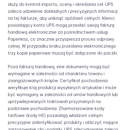
służy do kontroli importu, oceny i określania ceł. UPS
zaleca udzielenie dokładnych i precyzyjnych informacji
na tej fakturze, aby uniknąć opóźnień celnych. Klienci
posiadający konto UPS mogą przesłać swoją fakturę
handlową elektronicznie za pośrednictwem usługi
Paperless, co znacznie przyspiesza proces odprawy
celnej. W przypadku braku przesłania elektronicznego
trzy kopie papierowe muszą być dołączone do paczki.
Poza fakturą handlową, inne dokumenty mogą być
wymagane w zależności od charakteru towaru i
zaangażowanych krajów. Certyfikat pochodzenia
weryfikuje kraj produkcji wysyłanych artykułów i może
być wymagany w zależności od umów handlowych lub
uprzywilejowanych traktowań przyznanych na
podstawie pochodzenia. Zharmonizowane kody
tarifowe (kody HS) pozwalają władzom celnym
precyzyjnie zidentyfikować produkty i obliczyć mające
zastosowanie cła i podatki. UPS zdecydowanie zaleca