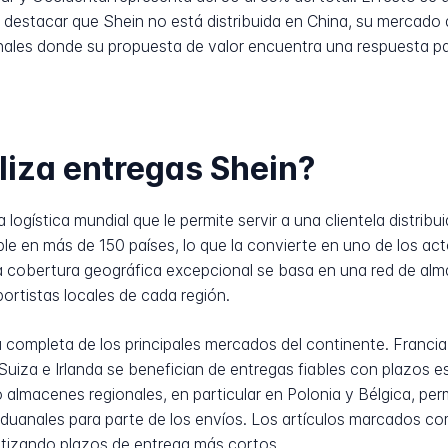
destacar que Shein no está distribuida en China, su mercado 
ales donde su propuesta de valor encuentra una respuesta par
liza entregas Shein?
 logística mundial que le permite servir a una clientela distrib
ble en más de 150 países, lo que la convierte en uno de los a
a cobertura geográfica excepcional se basa en una red de a
portistas locales de cada región.
completa de los principales mercados del continente. Francia, 
, Suiza e Irlanda se benefician de entregas fiables con plazos 
 almacenes regionales, en particular en Polonia y Bélgica, pe
aduanales para parte de los envíos. Los artículos marcados co
tizando plazos de entrega más cortos.