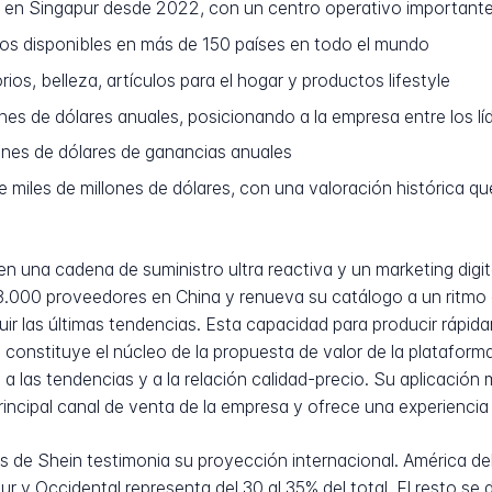
 en Singapur desde 2022, con un centro operativo important
tios disponibles en más de 150 países en todo el mundo
os, belleza, artículos para el hogar y productos lifestyle
es de dólares anuales, posicionando a la empresa entre los lí
lones de dólares de ganancias anuales
miles de millones de dólares, con una valoración histórica qu
una cadena de suministro ultra reactiva y un marketing digita
00 proveedores en China y renueva su catálogo a un ritmo ac
 las últimas tendencias. Esta capacidad para producir rápida
 constituye el núcleo de la propuesta de valor de la plataforma
e a las tendencias y a la relación calidad-precio. Su aplicación
rincipal canal de venta de la empresa y ofrece una experiencia
os de Shein testimonia su proyección internacional. América de
r y Occidental representa del 30 al 35% del total. El resto se d