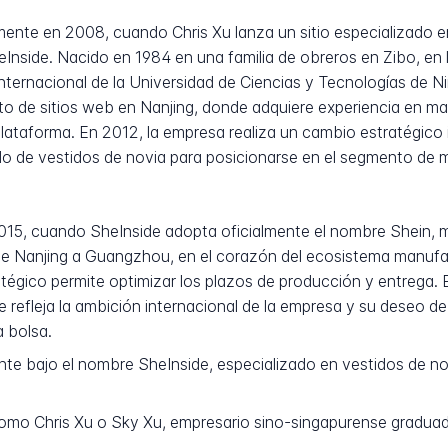
nte en 2008, cuando Chris Xu lanza un sitio especializado en
Inside. Nacido en 1984 en una familia de obreros en Zibo, en 
internacional de la Universidad de Ciencias y Tecnologías de 
de sitios web en Nanjing, donde adquiere experiencia en mark
 plataforma. En 2012, la empresa realiza un cambio estratégic
 de vestidos de novia para posicionarse en el segmento de mod
2015, cuando SheInside adopta oficialmente el nombre Shein,
a de Nanjing a Guangzhou, en el corazón del ecosistema manuf
atégico permite optimizar los plazos de producción y entrega. 
e refleja la ambición internacional de la empresa y su deseo d
a bolsa.
nte bajo el nombre SheInside, especializado en vestidos de n
mo Chris Xu o Sky Xu, empresario sino-singapurense graduad