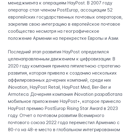
менеджмента к операциям HayPost. В 2007 году
оператор стал членом PostEurop, ассоциации 52
европейских государственных почтовых операторов,
закрепив свою интеграцию в европейское почтовое
сообщество несмотря на географическое
положение Армении на перекрестке Европы и Азии.
Последний этап развития HayPost определился
целенаправленным движением к цифровизации. В
2020 году компания приняла пятилетнюю стратегию
развития, которая привела к созданию нескольких
аффилированных дочерних компаний, среди них
iNovation, HayPost Retail, HayPost Med, Ber-Ber и
Armoteca. Дочерняя компания iNovation разработала
мобильное приложение HayPost+, которое принесло
HayPost премию PostEurop Rising Star Award в 2023
году. Отчет о почтовом развитии Всемирного
почтового союза 2022 года переместил Армению с
80-го на 48-е место в глобальном интегрированном