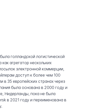
 была голландской логистической
а как агрегатор нескольких
 посылок электронной коммерции,
йлерам доступ к более чем 100
и в 35 европейских странах через
пания была основана в 2000 году и
e, Нидерланды, пока не была
ersk в 2021 году и переименована в
у.