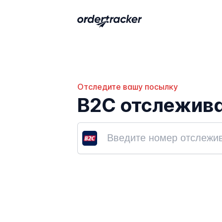
Отследите вашу посылку
B2C отслежив