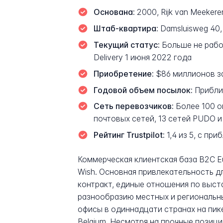
Основана:
2000, Rijk van Meekere
Штаб-квартира:
Damsluisweg 40, 
Текущий статус:
Больше не работ
Delivery 1 июня 2022 года
Приобретение:
$86 миллионов зап
Годовой объем посылок:
Приблиз
Сеть перевозчиков:
Более 100 о
почтовых сетей, 13 сетей PUDO 
Рейтинг Trustpilot:
1,4 из 5, с пр
Коммерческая клиентская база B2C Eu
Wish. Основная привлекательность д
контракт, единые отношения по выст
разнообразию местных и региональны
офисы в одиннадцати странах на пике 
Belgium. Несмотря на прочные позиц