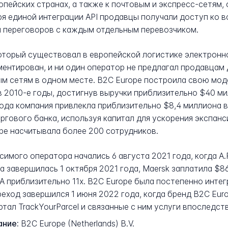
опейских странах, а также к почтовым и экспресс-сетя
ря единой интеграции API продавцы получали доступ ко 
и переговоров с каждым отдельным перевозчиком.
который существовал в европейской логистике электрон
ментирован, и ни один оператор не предлагал продавцам
 сетям в одном месте. B2C Europe построила свою моде
в 2010-е годы, достигнув выручки приблизительно $40 ми
года компания привлекла приблизительно $8,4 миллиона в
ового банка, используя капитал для ускорения экспансии в
pe насчитывала более 200 сотрудников.
мого оператора начались 6 августа 2021 года, когда A.P.
а завершилась 1 октября 2021 года, Maersk заплатила $8
 приблизительно 11x. B2C Europe была постепенно интег
еход завершился 1 июня 2022 года, когда бренд B2C Euro
ртал TrackYourParcel и связанные с ним услуги впоследст
ние:
B2C Europe (Netherlands) B.V.