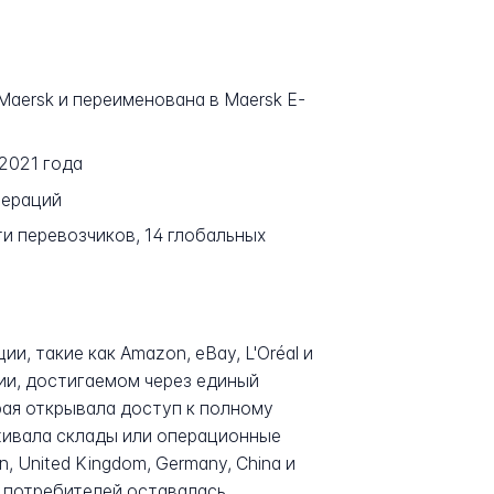
Maersk и переименована в Maersk E-
 2021 года
пераций
и перевозчиков, 14 глобальных
, такие как Amazon, eBay, L'Oréal и
ии, достигаемом через единый
рая открывала доступ к полному
живала склады или операционные
, United Kingdom, Germany, China и
х потребителей оставалась