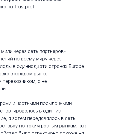
 на Trustpilot.
 мили через сеть партнеров-
лений по всему миру через
клады в одиннадцати странах Europe
тавка в каждом рынке
 перевозчиком, а не
ли.
орами и частными посылочными
нспортировалось в один из
е, а затем передавалось в сеть
оставку по таким разным рынкам, как
стройство было структурно похоже на