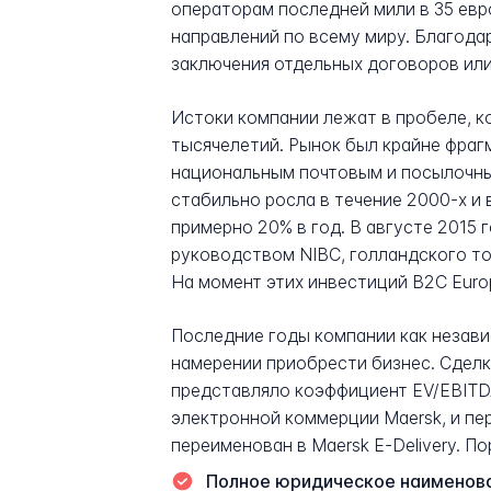
операторам последней мили в 35 евр
направлений по всему миру. Благода
заключения отдельных договоров ил
Истоки компании лежат в пробеле, 
тысячелетий. Рынок был крайне фраг
национальным почтовым и посылочным
стабильно росла в течение 2000-х и 
примерно 20% в год. В августе 2015 
руководством NIBC, голландского торг
На момент этих инвестиций B2C Euro
Последние годы компании как независи
намерении приобрести бизнес. Сделк
представляло коэффициент EV/EBITDA
электронной коммерции Maersk, и пер
переименован в Maersk E-Delivery. По
Полное юридическое наименова