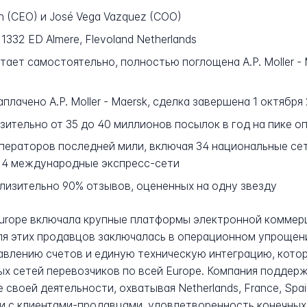
n (CEO) и José Vega Vazquez (COO)
1332 ED Almere, Flevoland Netherlands
ает самостоятельно, полностью поглощена A.P. Moller - 
лачено A.P. Moller - Maersk, сделка завершена 1 октября
ительно от 35 до 40 миллионов посылок в год на пике о
ператоров последней мили, включая 34 национальные сет
и 4 международные экспресс-сети
иблизительно 90% отзывов, оцененных на одну звезду
rope включала крупные платформы электронной коммерции
ля этих продавцов заключалась в операционном упрощен
авлению счетов и единую техническую интеграцию, кото
х сетей перевозчиков по всей Europe. Компания поддер
своей деятельности, охватывая Netherlands, France, Spain
ии с клиентами-продавцами, удовлетворенность конечны