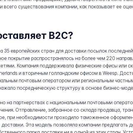
всего существования компании, как показывает ее оценка
оставляет B2C?
а 35 европейских стран для доставки посылок последней
ое покрытие распространялось на более чем 220 направ
сетями. Компания поддерживала физические офисы или с
Netherlands и вторичным голландским офисом в Weesp. Дос
альным почтовым оператором или региональным частным
ражало посредническую структуру в основе бизнес-моде
но на партнерствах с национальными почтовыми операт
чения. Отправление, забранное со склада продавца, тра
pe, при необходимости проходило таможенное оформлени
 доставки. Эта модель позволяла компании предлагать д
обственного парка доставки ни в одной из этих стран. У