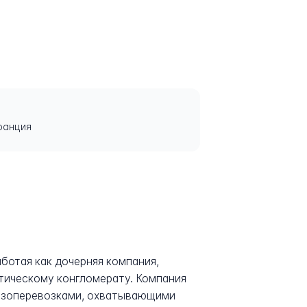
Франция
аботая как дочерняя компания,
ическому конгломерату. Компания
рузоперевозками, охватывающими