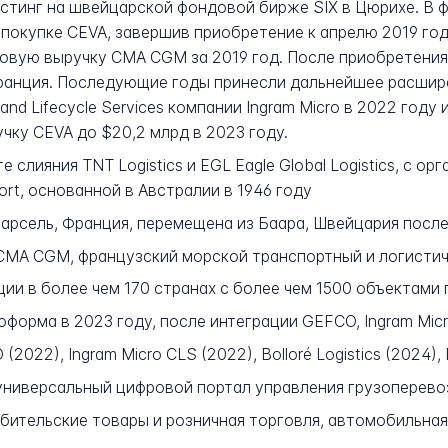
истинг на швейцарской фондовой бирже SIX в Цюрихе. В
покупке CEVA, завершив приобретение к апрелю 2019 года
довую выручку CMA CGM за 2019 год. После приобретени
Франция. Последующие годы принесли дальнейшее расшир
 Lifecycle Services компании Ingram Micro в 2022 году и 
чку CEVA до $20,2 млрд в 2023 году.
е слияния TNT Logistics и EGL Eagle Global Logistics, с о
ort, основанной в Австралии в 1946 году
Марсель, Франция, перемещена из Баара, Швейцария посл
CMA CGM, французский морской транспортный и логистич
ии в более чем 170 странах с более чем 1500 объектами 
форма в 2023 году, после интеграции GEFCO, Ingram Micro 
2022), Ingram Micro CLS (2022), Bolloré Logistics (2024), 
ниверсальный цифровой портал управления грузоперевоз
бительские товары и розничная торговля, автомобильная