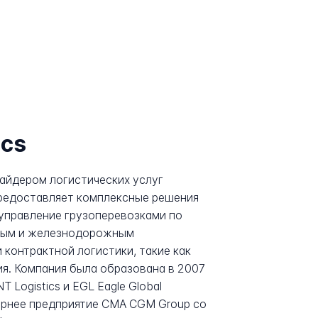
ics
вайдером логистических услуг
предоставляет комплексные решения
 управление грузоперевозками по
ьным и железнодорожным
 контрактной логистики, такие как
я. Компания была образована в 2007
T Logistics и EGL Eagle Global
очернее предприятие CMA CGM Group со