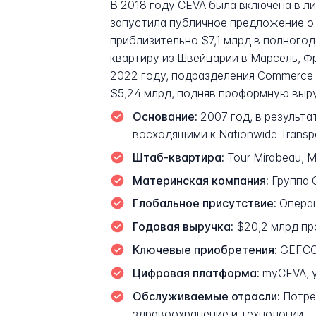
В 2018 году CEVA была включена в л
запустила публичное предложение о 
приблизительно $7,1 млрд в полного
квартиру из Швейцарии в Марсель, 
2022 году, подразделения Commerce and
$5,24 млрд, подняв проформную выру
Основание:
2007 год, в результат
восходящими к Nationwide Transp
Штаб-квартира:
Tour Mirabeau, 
Материнская компания:
Группа 
Глобальное присутствие:
Операц
Годовая выручка:
$20,2 млрд про
Ключевые приобретения:
GEFCO (
Цифровая платформа:
myCEVA, у
Обслуживаемые отрасли:
Потре
здравоохранение и технологии