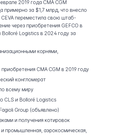
 феврале 2019 года CMA CGM
 примерно за $1,7 млрд, что внесло
я CEVA переместила свою штаб-
ение через приобретения GEFCO в
Bolloré Logistics в 2024 году за
рганизационными корнями,
е приобретения CMA CGM в 2019 году
еский конгломерат
по всему миру
CLS и Bolloré Logistics
Fagioli Group (объявлено)
ками и получения котировок
 и промышленная, аэрокосмическая,