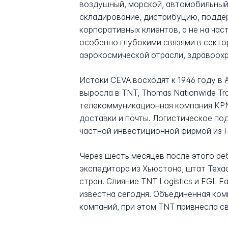
воздушный, морской, автомобильный
складирование, дистрибуцию, подде
корпоративных клиентов, а не на ча
особенно глубокими связями в секто
аэрокосмической отрасли, здравоохр
Истоки CEVA восходят к 1946 году в 
выросла в TNT, Thomas Nationwide Tr
телекоммуникационная компания KPN 
доставки и почты. Логистическое по
частной инвестиционной фирмой из Н
Через шесть месяцев после этого ребр
экспедитора из Хьюстона, штат Техас
стран. Слияние TNT Logistics и EGL Ea
известна сегодня. Объединенная ком
компаний, при этом TNT привнесла св