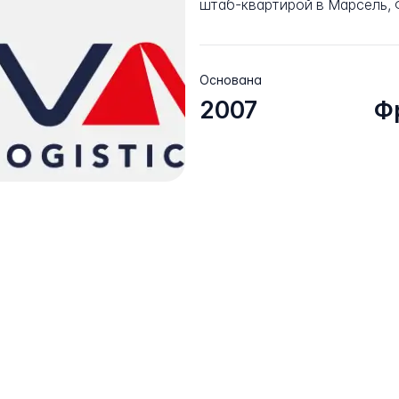
штаб-квартирой в Марсель, 
Основана
2007
Ф