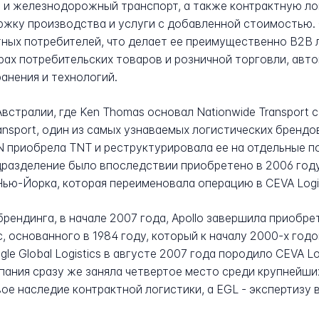
 и железнодорожный транспорт, а также контрактную лог
ржку производства и услуги с добавленной стоимостью. 
стных потребителей, что делает ее преимущественно B2B
рах потребительских товаров и розничной торговли, ав
анения и технологий.
Австралии, где Ken Thomas основал Nationwide Transport 
ansport, один из самых узнаваемых логистических брендов
приобрела TNT и реструктурировала ее на отдельные по
дразделение было впоследствии приобретено в 2006 году
ью-Йорка, которая переименовала операцию в CEVA Logis
ендинга, в начале 2007 года, Apollo завершила приобрете
, основанного в 1984 году, который к началу 2000-х год
gle Global Logistics в августе 2007 года породило CEVA Lo
пания сразу же заняла четвертое место среди крупнейши
ое наследие контрактной логистики, а EGL - экспертизу 