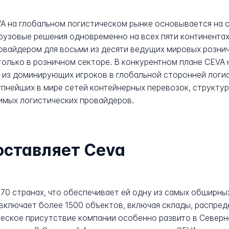
A на глобальном логистическом рынке основывается на 
узовые решения одновременно на всех пяти континентах.
вайдером для восьми из десяти ведущих мировых рознич
олько в розничном секторе. В конкурентном плане CEVA н
н из доминирующих игроков в глобальной сторонней логи
рупнейших в мире сетей контейнерных перевозок, структ
имых логистических провайдеров.
оставляет Ceva
 170 странах, что обеспечивает ей одну из самых обширн
 включает более 1500 объектов, включая склады, распре
ческое присутствие компании особенно развито в Северн