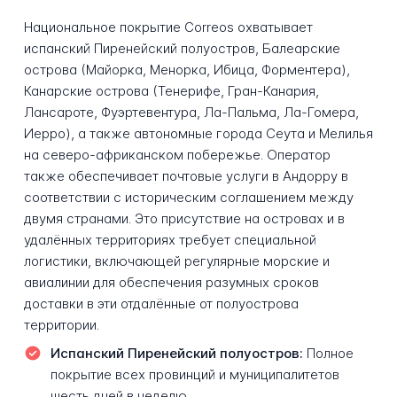
Национальное покрытие Correos охватывает
испанский Пиренейский полуостров, Балеарские
острова (Майорка, Менорка, Ибица, Форментера),
Канарские острова (Тенерифе, Гран-Канария,
Лансароте, Фуэртевентура, Ла-Пальма, Ла-Гомера,
Иерро), а также автономные города Сеута и Мелилья
на северо-африканском побережье. Оператор
также обеспечивает почтовые услуги в Андорру в
соответствии с историческим соглашением между
двумя странами. Это присутствие на островах и в
удалённых территориях требует специальной
логистики, включающей регулярные морские и
авиалинии для обеспечения разумных сроков
доставки в эти отдалённые от полуострова
территории.
Испанский Пиренейский полуостров:
Полное
покрытие всех провинций и муниципалитетов
шесть дней в неделю