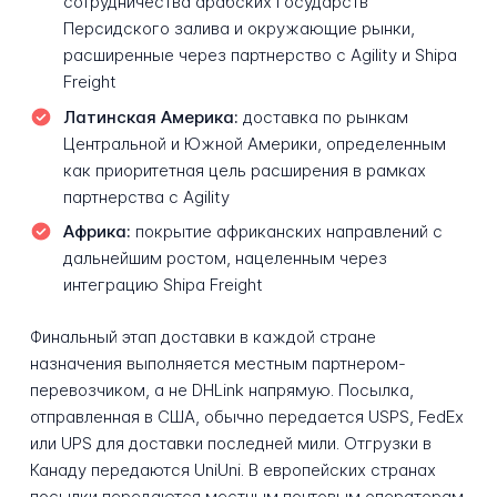
сотрудничества арабских государств
Персидского залива и окружающие рынки,
расширенные через партнерство с Agility и Shipa
Freight
Латинская Америка:
доставка по рынкам
Центральной и Южной Америки, определенным
как приоритетная цель расширения в рамках
партнерства с Agility
Африка:
покрытие африканских направлений с
дальнейшим ростом, нацеленным через
интеграцию Shipa Freight
Финальный этап доставки в каждой стране
назначения выполняется местным партнером-
перевозчиком, а не DHLink напрямую. Посылка,
отправленная в США, обычно передается USPS, FedEx
или UPS для доставки последней мили. Отгрузки в
Канаду передаются UniUni. В европейских странах
посылки передаются местным почтовым операторам