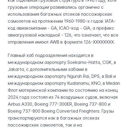
как отдельная грузовая структура в 1996 году, хотя
грузовые операции развивались органично с
использования багажных отсеков пассажирских
самолетов на протяжении 1960-1980-х годов. IATA-
код авиакомпании - GA, ICAO-код - GIA, а префикс
авиагрузовой накладной - 126, что означает, что все
отправления имеют AWB в формате 126-XXXXXXXX.
Главный хаб подразделения находится в
международном аэропорту Soekarno-Hatta, CGK, в
Jakarta, с дополнительными хабами в
международном аэропорту Ngurah Rai, DPS, в Bali и
международном аэропорту Kualanamu, KNO, в Medan.
Флот материнской компании по состоянию на конец
2024 года состоял из 74 воздушных судов, включая
Airbus A330, Boeing 777-300ER, Boeing 737-800 и
Boeing 737-800 Boeing Converted Freighters. Грузы
транспортируются как в багажных отсеках
пассажирских самолетов, так и на