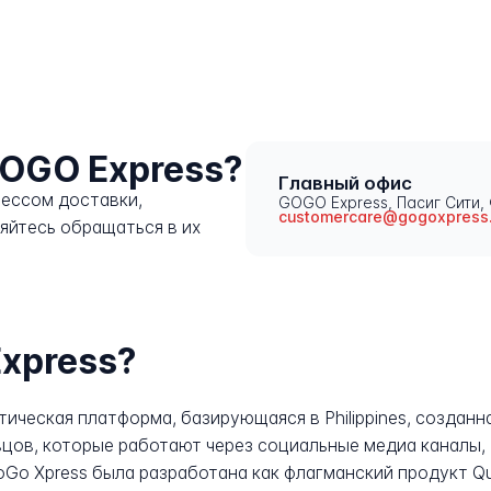
GOGO Express?
Главный офис
цессом доставки,
GOGO Express, Пасиг Сити,
customercare@gogoxpress
яйтесь обращаться в их
xpress?
стическая платформа, базирующаяся в Philippines, создан
ов, которые работают через социальные медиа каналы, т
oGo Xpress была разработана как флагманский продукт Qu