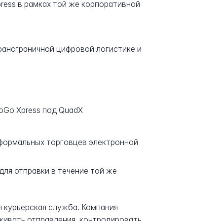
ress в рамках той же корпоративной
рансграничной цифровой логистике и
GoGo Xpress под QuadX
я формальных торговцев электронной
ля отправки в течение той же
я курьерская служба. Компания
еживать отправления, контролировать