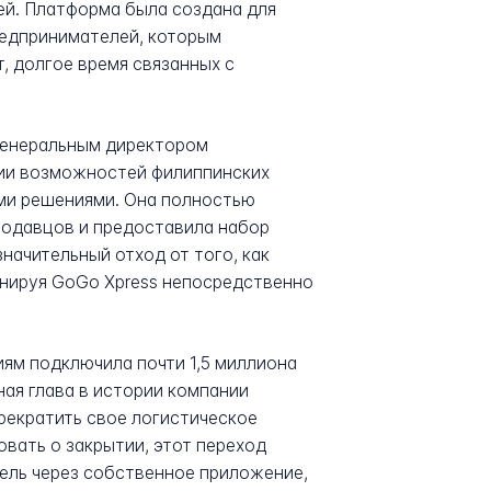
ей. Платформа была создана для
редпринимателей, которым
, долгое время связанных с
генеральным директором
нии возможностей филиппинских
ми решениями. Она полностью
родавцов и предоставила набор
начительный отход от того, как
онируя GoGo Xpress непосредственно
иям подключила почти 1,5 миллиона
ная глава в истории компании
прекратить свое логистическое
вать о закрытии, этот переход
тель через собственное приложение,