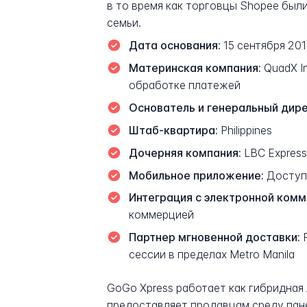
в то время как торговцы Shopee был
семьи.
Дата основания:
15 сентября 201
Материнская компания:
QuadX I
обработке платежей
Основатель и генеральный дир
Штаб-квартира:
Philippines
Дочерняя компания:
LBC Express
Мобильное приложение:
Доступн
Интеграция с электронной комм
коммерцией
Партнер мгновенной доставки:
P
сессии в пределах Metro Manila
GoGo Xpress работает как гибридная 
предоставляет продавцам среду пане