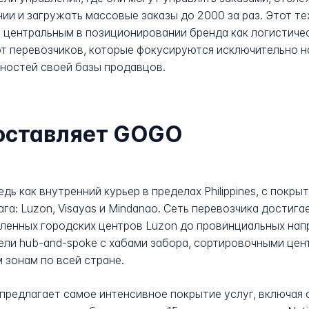
ии и загружать массовые заказы до 2000 за раз. Этот т
я центральным в позиционировании бренда как логистиче
от перевозчиков, которые фокусируются исключительно 
ностей своей базы продавцов.
доставляет GOGO
дь как внутренний курьер в пределах Philippines, с покр
а: Luzon, Visayas и Mindanao. Сеть перевозчика достига
селенных городских центров Luzon до провинциальных нап
ели hub-and-spoke с хабами забора, сортировочными цен
зонам по всей стране.
предлагает самое интенсивное покрытие услуг, включая оп