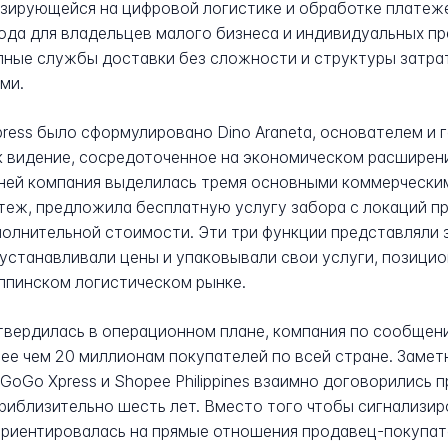
изирующейся на цифровой логистике и обработке платеж
ода для владельцев малого бизнеса и индивидуальных п
ные службы доставки без сложности и структуры затрат
ми.
ess было сформулировано Dino Araneta, основателем и 
ак видение, сосредоточенное на экономическом расшире
дней компания выделилась тремя основными коммерчески
теж, предложила бесплатную услугу забора с локаций п
олнительной стоимости. Эти три функции представляли з
устанавливали цены и упаковывали свои услуги, позици
ппинском логистическом рынке.
утвердилась в операционном плане, компания по сообщен
ее чем 20 миллионам покупателей по всей стране. Замет
 GoGo Xpress и Shopee Philippines взаимно договорились 
риблизительно шесть лет. Вместо того чтобы сигнализиро
еориентировалась на прямые отношения продавец-покупа