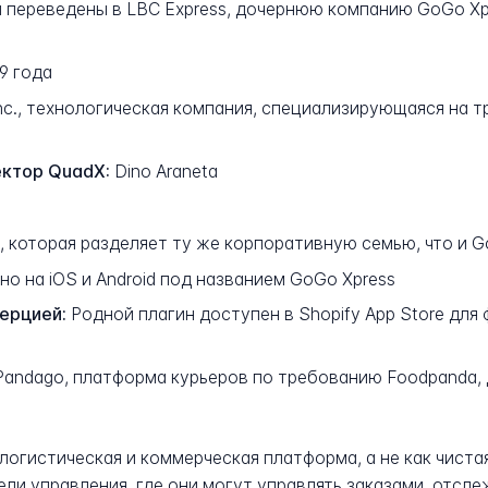
и переведены в LBC Express, дочернюю компанию GoGo Xp
9 года
nc., технологическая компания, специализирующаяся на т
ектор QuadX:
Dino Araneta
, которая разделяет ту же корпоративную семью, что и 
о на iOS и Android под названием GoGo Xpress
ерцией:
Родной плагин доступен в Shopify App Store дл
andago, платформа курьеров по требованию Foodpanda, д
логистическая и коммерческая платформа, а не как чиста
ли управления, где они могут управлять заказами, отсл