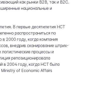
ивающий как рынки B2B, так и B2C.
расширенные национальные и
летия. В первые десятилетия HCT
тепенно распространиться по
в 2000 году, когда компания
сов, внедрив сканирование штрих-
е логистические процессы и
стиция репозиционировала
й в 2004 году, когда HCT была
inistry of Economic Affairs