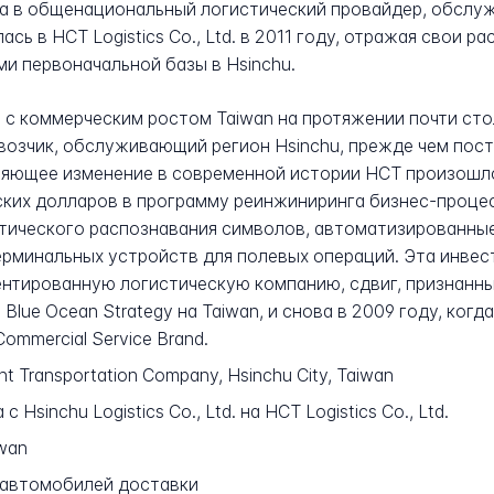
а в общенациональный логистический провайдер, обслуж
ь в HCT Logistics Co., Ltd. в 2011 году, отражая свои 
и первоначальной базы в Hsinchu.
 с коммерческим ростом Taiwan на протяжении почти сто
возчик, обслуживающий регион Hsinchu, прежде чем пос
ляющее изменение в современной истории HCT произошло 
ских долларов в программу реинжиниринга бизнес-процес
птического распознавания символов, автоматизированны
ерминальных устройств для полевых операций. Эта инве
ентированную логистическую компанию, сдвиг, признанны
lue Ocean Strategy на Taiwan, и снова в 2009 году, когда M
ommercial Service Brand.
ht Transportation Company, Hsinchu City, Taiwan
 Hsinchu Logistics Co., Ltd. на HCT Logistics Co., Ltd.
iwan
 автомобилей доставки