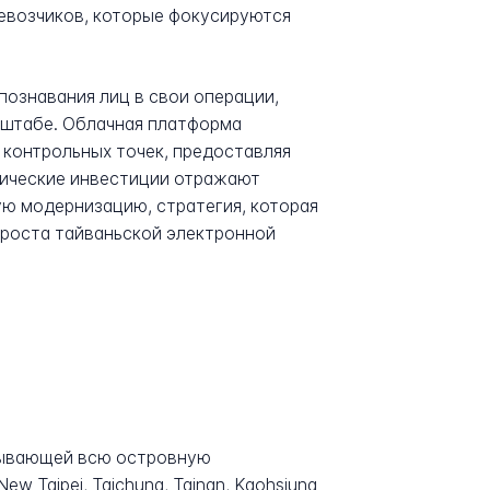
евозчиков, которые фокусируются
ознавания лиц в свои операции,
сштабе. Облачная платформа
 контрольных точек, предоставляя
гические инвестиции отражают
ую модернизацию, стратегия, которая
роста тайваньской электронной
крывающей всю островную
w Taipei, Taichung, Tainan, Kaohsiung