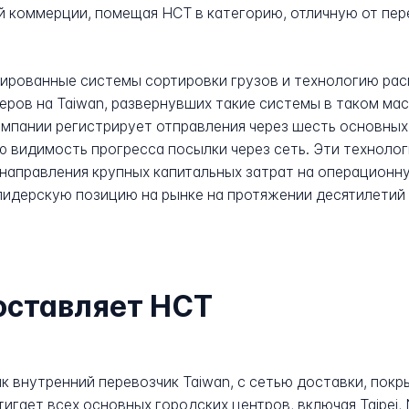
й коммерции, помещая HCT в категорию, отличную от пер
ированные системы сортировки грузов и технологию расп
еров на Taiwan, развернувших такие системы в таком ма
мпании регистрирует отправления через шесть основных
 видимость прогресса посылки через сеть. Эти техноло
 направления крупных капитальных затрат на операционн
идерскую позицию на рынке на протяжении десятилетий 
оставляет HCT
как внутренний перевозчик Taiwan, с сетью доставки, по
ает всех основных городских центров, включая Taipei, Ne