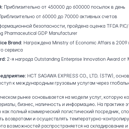
:
Приблизительно от 450000 до 600000 посылок в день
риблизительно от 60000 до 70000 активных счетов
нформационной безопасности, пройдена оценка TFDA PIC
g Pharmaceutical GDP Manufacturer
ice Brand:
Награждена Ministry of Economic Affairs в 200
го сервиса
rd:
2-я награда Outstanding Enterprise Innovation Award от M
едприятие:
HCT SAGAWA EXPRESS CO., LTD. (STW), основа
доступ к международным грузовым услугам через глобальн
ческом рынке основывается на модели услуг, которую к
риалы, бизнес, наличность и информацию. На практике э
но как полный коммерческий логистический посредник, с
лять возвратами и осуществлять температурно-контролир
ота возможностей распространяется на складирование и 