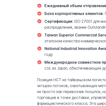
Ежедневный объем отправлений
База корпоративных клиентов:
П
Сертификации:
ISO 27001 для и
распределения, звание Outstandin
Taiwan Superior Commercial Serv
эталоном качества коммерческо
National Industrial Innovation Awa
году
Международное совместное пр
Ltd. из Japan, обеспечивающее 
Позиция HCT на тайваньском логисти
четырех потоков, охватывающих мате
не просто как перевозчик посылок, 
торговцев в точке доставки, управ
фармацевтического класса. Эта шир