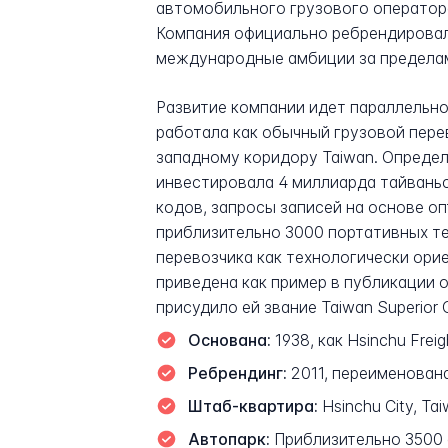
автомобильного грузового оператор
Компания официально ребрендировалас
международные амбиции за пределам
Развитие компании идет параллельно
работала как обычный грузовой пере
западному коридору Taiwan. Опреде
инвестировала 4 миллиарда тайвань
кодов, запросы записей на основе о
приблизительно 3000 портативных т
перевозчика как технологически ори
приведена как пример в публикации о B
присудило ей звание Taiwan Superior C
Основана:
1938, как Hsinchu Freig
Ребрендинг:
2011, переименована с
Штаб-квартира:
Hsinchu City, Ta
Автопарк:
Приблизительно 3500