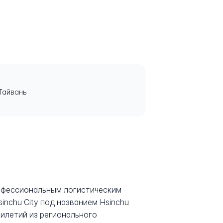
 Тайвань
профессиональным логистическим
inchu City под названием Hsinchu
тилетий из регионального