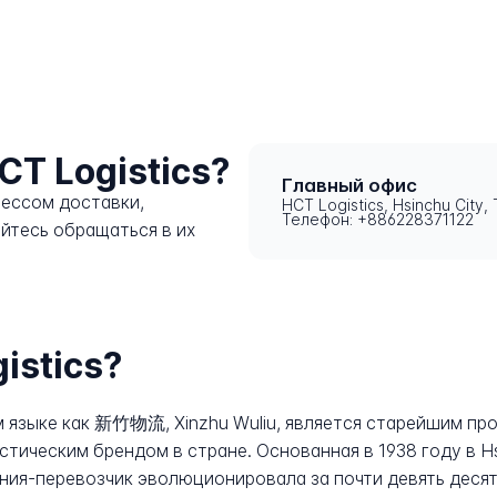
CT Logistics?
Главный офис
цессом доставки,
HCT Logistics, Hsinchu City,
Телефон: +886228371122
яйтесь обращаться в их
istics?
ком языке как 新竹物流, Xinzhu Wuliu, является старейшим 
тическим брендом в стране. Основанная в 1938 году в Hs
пания-перевозчик эволюционировала за почти девять деся