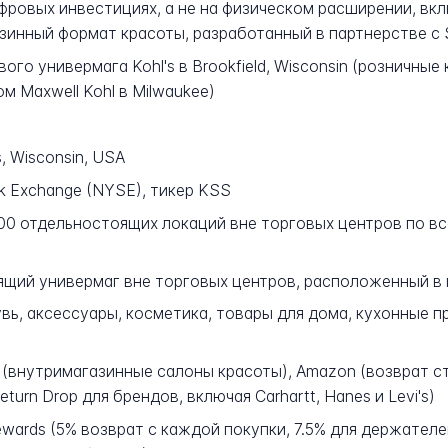
ифровых инвестициях, а не на физическом расширении, вк
инный формат красоты, разработанный в партнерстве с 
вого универмага Kohl's в Brookfield, Wisconsin (розничны
м Maxwell Kohl в Milwaukee)
, Wisconsin, USA
k Exchange (NYSE), тикер KSS
00 отдельностоящих локаций вне торговых центров по вс
щий универмаг вне торговых центров, расположенный в 
ь, аксессуары, косметика, товары для дома, кухонные п
(внутримагазинные салоны красоты), Amazon (возврат сто
eturn Drop для брендов, включая Carhartt, Hanes и Levi's)
ewards (5% возврат с каждой покупки, 7.5% для держателей 