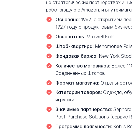
на стратегических партнерствах и ц
работающую с Amazon, и внутримагаз
Основана:
1962, с открытием пер
1927 году с продуктовым бизнесо
Основатель:
Maxwell Kohl
Штаб-квартира:
Menomonee Falls
Фондовая биржа:
New York Stoc
Количество магазинов:
Более 11
Соединенных Штатов
Формат магазина:
Отдельностоя
Категории товаров:
Одежда, обув
игрушки
Значимые партнерства:
Sephora 
Post-Purchase Solutions (сервис R
Программа лояльности:
Kohl's R