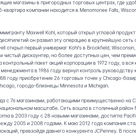
ящие магазины в пригородных торговых центрах, где уд
-квартира компании находится в Menomonee Falls, Wiscons
иммигранту Maxwell Kohl, который открыл угловой продукто
 десятилетий он развил эту операцию в крупнейшую сеть
ll открыл первый универмаг Kohl's в Brookfield, Wisconsi
м чистый дискаунтер, но более доступных цен, чем премиа
 контрольный пакет акций корпорации в 1972 году, а вся
м менеджмента в 1986 году вернул контроль руководству 
1988 году приобретение 26 торговых точек у Chicago-бази
icago, города-близнецы Minnesota и Michigan.
 года с 76 магазинами, работающими преимущественно на
национальном масштабе. Сеть вошла в столичный район N
ifornia в 2003 году с 28 новыми магазинами, достигла Paci
ежду 2005 и 2008 годами. К маю 2012 года компания ст
окаций, превзойдя давнего конкурента JCPenney. В посл