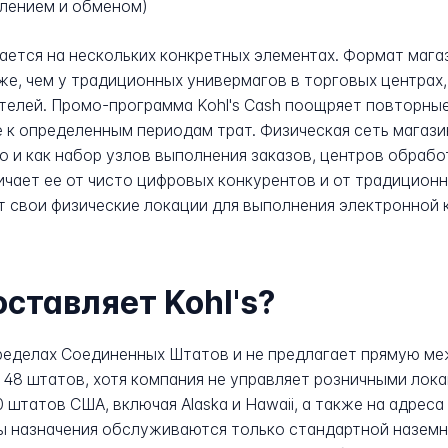
плением и обменом)
вается на нескольких конкретных элементах. Формат мага
е, чем у традиционных универмагов в торговых центрах,
елей. Промо-программа Kohl's Cash поощряет повторные
 к определенным периодам трат. Физическая сеть магаз
о и как набор узлов выполнения заказов, центров обрабо
личает ее от чисто цифровых конкурентов и от традицион
 свои физические локации для выполнения электронной 
оставляет Kohl's?
пределах Соединенных Штатов и не предлагает прямую м
48 штатов, хотя компания не управляет розничными локац
 штатов США, включая Alaska и Hawaii, а также на адрес
ы назначения обслуживаются только стандартной наземн