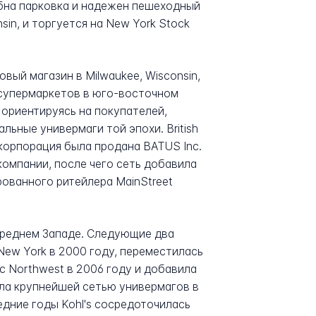
обна парковка и надежен пешеходный
in, и торгуется на New York Stock
вый магазин в Milwaukee, Wisconsin,
 супермаркетов в юго-восточном
n, ориентируясь на покупателей,
льные универмаги той эпохи. British
 корпорация была продана BATUS Inc.
компании, после чего сеть добавила
рованного ритейлера MainStreet
 Среднем Западе. Следующие два
ew York в 2000 году, переместилась
fic Northwest в 2006 году и добавила
ала крупнейшей сетью универмагов в
едние годы Kohl's сосредоточилась