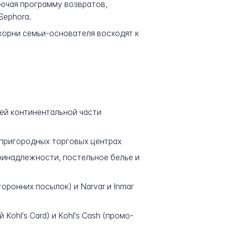
лючая программу возвратов,
Sephora.
е корни семьи-основателя восходят к
ей континентальной части
пригородных торговых центрах
ринадлежности, постельное белье и
ронних посылок) и Narvar и Inmar
Kohl's Card) и Kohl's Cash (промо-