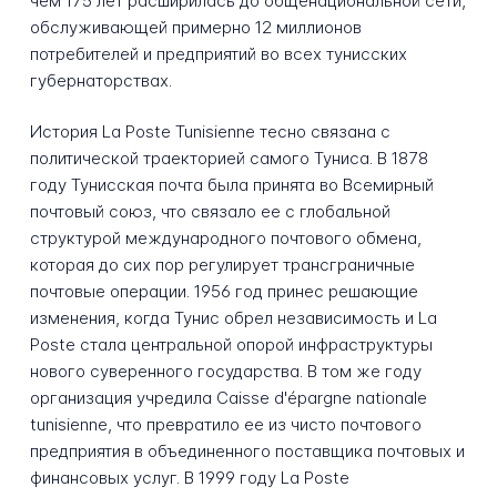
чем 175 лет расширилась до общенациональной сети,
обслуживающей примерно 12 миллионов
потребителей и предприятий во всех тунисских
губернаторствах.
История La Poste Tunisienne тесно связана с
политической траекторией самого Туниса. В 1878
году Тунисская почта была принята во Всемирный
почтовый союз, что связало ее с глобальной
структурой международного почтового обмена,
которая до сих пор регулирует трансграничные
почтовые операции. 1956 год принес решающие
изменения, когда Тунис обрел независимость и La
Poste стала центральной опорой инфраструктуры
нового суверенного государства. В том же году
организация учредила Caisse d'épargne nationale
tunisienne, что превратило ее из чисто почтового
предприятия в объединенного поставщика почтовых и
финансовых услуг. В 1999 году La Poste