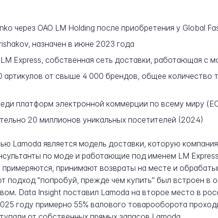
nko через ОАО LM Holding после приобретения у Global Fa
ishakov, назначен в июне 2023 года
LM Express, собственная сеть доставки, работающая с м
0 артикулов от свыше 4 000 брендов, общее количество
реди платформ электронной коммерции по всему миру (E
тельно 20 миллионов уникальных посетителей (2024)
ью Lamoda является модель доставки, которую компания
онсультанты по моде и работающие под именем LM Express
 примеряются, принимают возвраты на месте и обрабаты
т подход "попробуй, прежде чем купить" был встроен в о
м. Data Insight поставил Lamoda на второе место в ро
К 2025 году примерно 55% валового товарооборота прохо
тупали от собственных прямых запасов Lamoda.