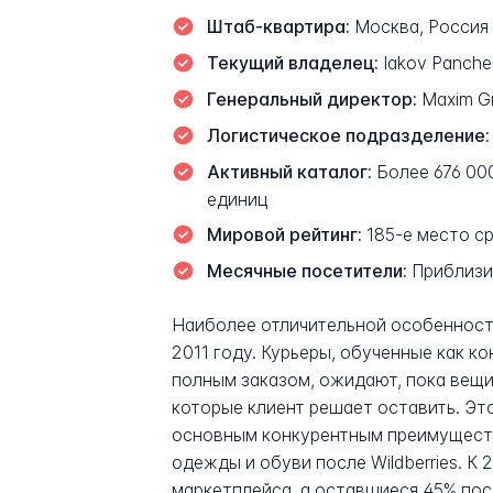
Штаб-квартира:
Москва, Россия
Текущий владелец:
Iakov Panche
Генеральный директор:
Maxim Gr
Логистическое подразделение:
Активный каталог:
Более 676 00
единиц
Мировой рейтинг:
185-е место с
Месячные посетители:
Приблизи
Наиболее отличительной особенност
2011 году. Курьеры, обученные как к
полным заказом, ожидают, пока вещи
которые клиент решает оставить. Это
основным конкурентным преимущество
одежды и обуви после Wildberries. 
маркетплейса, а оставшиеся 45% пос