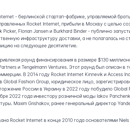
nternet - берлинской стартап-фабрике, управляемой брат
равленных Rocket Internet, прибыли в Москву с целью со
k Picker, Florian Jansen и Burkhard Binder - публично запу
твенную инфраструктуру доставки, а не полагалась на с
зицию на следующее десятилетие.
 привлекая раунд финансирования в размере $130 миллион
 Partners и Tengelmann Ventures. Этот раунд был описан в 
ерции. В 2014 году Rocket Internet Kinnevik и Access In
 Global Fashion Group, юридическое лицо, зарегистриров
торжение России в Украину в 2022 году побудило Global 
абре 2022 года инвестору розничной моды Iakov Panchenk
уры. Maxim Grishakov, ранее генеральный директор Yande
ана Rocket Internet в конце 2010 года основателями Niels T