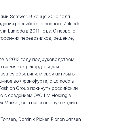
ьями Samwer. В конце 2010 года
здания российского аналога Zalando.
стили Lamoda в 2011 году. С первого
торонних перевозчиков, решение,
ов в 2013 году под руководством
то время как рекордный для
dustries объединили свои активы в
анное во Франкфурте, с Lamoda в
Fashion Group покинуть российский
o с созданием ОАО LM Holding в
x Market, был назначен руководить
onsen, Dominik Picker, Florian Jansen