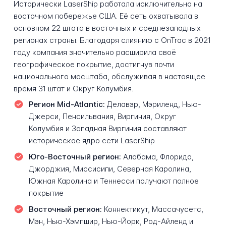
Исторически LaserShip работала исключительно на
восточном побережье США. Её сеть охватывала в
основном 22 штата в восточных и среднезападных
регионах страны. Благодаря слиянию с OnTrac в 2021
году компания значительно расширила своё
географическое покрытие, достигнув почти
национального масштаба, обслуживая в настоящее
время 31 штат и Округ Колумбия.
Регион Mid-Atlantic:
Делавэр, Мэриленд, Нью-
Джерси, Пенсильвания, Виргиния, Округ
Колумбия и Западная Виргиния составляют
историческое ядро сети LaserShip
Юго-Восточный регион:
Алабама, Флорида,
Джорджия, Миссисипи, Северная Каролина,
Южная Каролина и Теннесси получают полное
покрытие
Восточный регион:
Коннектикут, Массачусетс,
Мэн, Нью-Хэмпшир, Нью-Йорк, Род-Айленд и