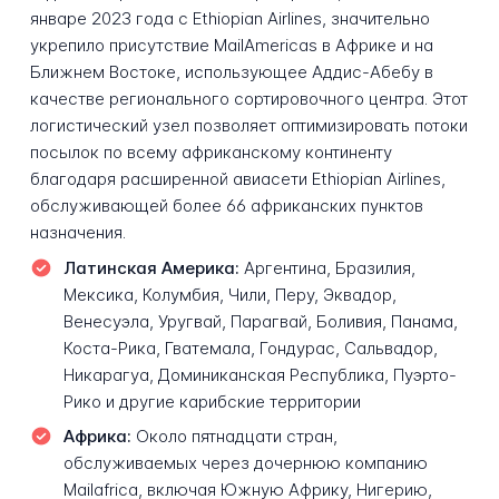
январе 2023 года с Ethiopian Airlines, значительно
укрепило присутствие MailAmericas в Африке и на
Ближнем Востоке, использующее Аддис-Абебу в
качестве регионального сортировочного центра. Этот
логистический узел позволяет оптимизировать потоки
посылок по всему африканскому континенту
благодаря расширенной авиасети Ethiopian Airlines,
обслуживающей более 66 африканских пунктов
назначения.
Латинская Америка:
Аргентина, Бразилия,
Мексика, Колумбия, Чили, Перу, Эквадор,
Венесуэла, Уругвай, Парагвай, Боливия, Панама,
Коста-Рика, Гватемала, Гондурас, Сальвадор,
Никарагуа, Доминиканская Республика, Пуэрто-
Рико и другие карибские территории
Африка:
Около пятнадцати стран,
обслуживаемых через дочернюю компанию
Mailafrica, включая Южную Африку, Нигерию,