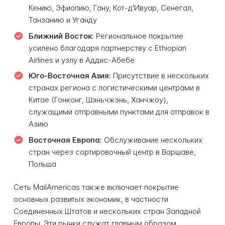
Кению, Эфиопию, Гану, Кот-д'Ивуар, Сенегал,
Танзанию и Уганду
Ближний Восток:
Региональное покрытие
усилено благодаря партнерству с Ethiopian
Airlines и узлу в Аддис-Абебе
Юго-Восточная Азия:
Присутствие в нескольких
странах региона с логистическими центрами в
Китае (Гонконг, Шэньчжэнь, Ханчжоу),
служащими отправными пунктами для отправок в
Азию
Восточная Европа:
Обслуживание нескольких
стран через сортировочный центр в Варшаве,
Польша
Сеть MailAmericas также включает покрытие
основных развитых экономик, в частности
Соединенных Штатов и нескольких стран Западной
Европы. Эти рынки служат главным образом