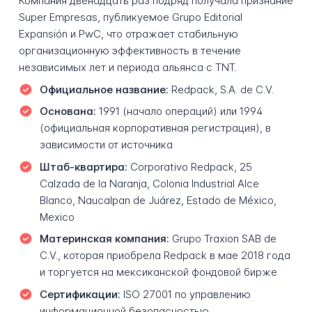
Компания двенадцать раз подряд получала признание
Super Empresas, публикуемое Grupo Editorial
Expansión и PwC, что отражает стабильную
организационную эффективность в течение
независимых лет и периода альянса с TNT.
Официальное название:
Redpack, S.A. de C.V.
Основана:
1991 (начало операций) или 1994
(официальная корпоративная регистрация), в
зависимости от источника
Штаб-квартира:
Corporativo Redpack, 25
Calzada de la Naranja, Colonia Industrial Alce
Blanco, Naucalpan de Juárez, Estado de México,
Mexico
Материнская компания:
Grupo Traxion SAB de
C.V., которая приобрела Redpack в мае 2018 года
и торгуется на мексиканской фондовой бирже
Сертификации:
ISO 27001 по управлению
информационной безопасностью,