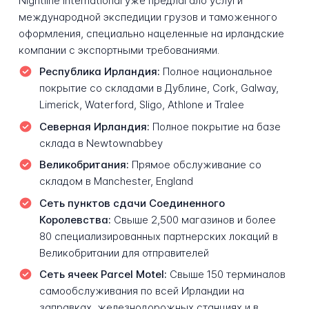
Nightline International уже предлагало услуги
международной экспедиции грузов и таможенного
оформления, специально нацеленные на ирландские
компании с экспортными требованиями.
Республика Ирландия:
Полное национальное
покрытие со складами в Дублине, Cork, Galway,
Limerick, Waterford, Sligo, Athlone и Tralee
Северная Ирландия:
Полное покрытие на базе
склада в Newtownabbey
Великобритания:
Прямое обслуживание со
складом в Manchester, England
Сеть пунктов сдачи Соединенного
Королевства:
Свыше 2,500 магазинов и более
80 специализированных партнерских локаций в
Великобритании для отправителей
Сеть ячеек Parcel Motel:
Свыше 150 терминалов
самообслуживания по всей Ирландии на
заправках, железнодорожных станциях и в