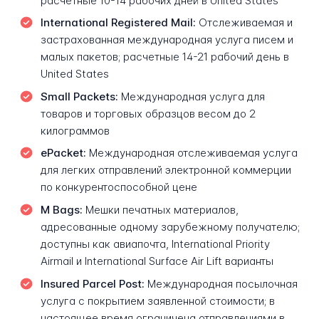
расчетные 10-14 рабочих дней в United States
International Registered Mail:
Отслеживаемая и
застрахованная международная услуга писем и
малых пакетов; расчетные 14-21 рабочий день в
United States
Small Packets:
Международная услуга для
товаров и торговых образцов весом до 2
килограммов
ePacket:
Международная отслеживаемая услуга
для легких отправлений электронной коммерции
по конкурентоспособной цене
M Bags:
Мешки печатных материалов,
адресованные одному зарубежному получателю;
доступны как авиапочта, International Priority
Airmail и International Surface Air Lift варианты
Insured Parcel Post:
Международная посылочная
услуга с покрытием заявленной стоимости; в
настоящее время ограничена отправлениями в