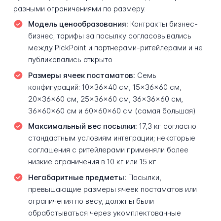
разными ограничениями по размеру.
Модель ценообразования:
Контракты бизнес-
бизнес; тарифы за посылку согласовывались
между PickPoint и партнерами-ритейлерами и не
публиковались открыто
Размеры ячеек постаматов:
Семь
конфигураций: 10×36×40 см, 15×36×60 см,
20×36×60 см, 25×36×60 см, 36×36×60 см,
36×60×60 см и 60×60×60 см (самая большая)
Максимальный вес посылки:
17,3 кг согласно
стандартным условиям интеграции; некоторые
соглашения с ритейлерами применяли более
низкие ограничения в 10 кг или 15 кг
Негабаритные предметы:
Посылки,
превышающие размеры ячеек постаматов или
ограничения по весу, должны были
обрабатываться через укомплектованные