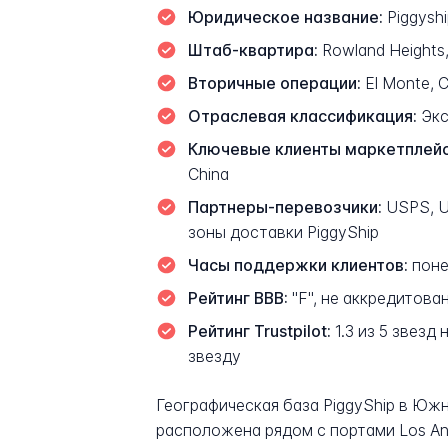
Юридическое название:
Piggyshi
Штаб-квартира:
Rowland Heights, 
Вторичные операции:
El Monte, 
Отраслевая классификация:
Экс
Ключевые клиенты маркетплейс
China
Партнеры-перевозчики:
USPS, U
зоны доставки PiggyShip
Часы поддержки клиентов:
поне
Рейтинг BBB:
"F", не аккредитован
Рейтинг Trustpilot:
1.3 из 5 звезд
звезду
Географическая база PiggyShip в Южн
расположена рядом с портами Los An