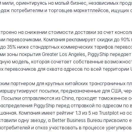
 мили, ориентируясь на малый бизнес, независимых про
родаж потребителям и торговцев маркетплейсов, ищущих
строено на снижении стоимости доставки за счет консо
ми перевозчиками. Компания рекламирует скидки до 90%
до 35% ниже стандартных коммерческих тарифов перевоз
и зоны покрытия Greater Los Angeles, PiggyShip передае
идную модель, которая сочетает собственные возможност
 перевозчиков для охвата адресов по всей территории Un
ским партнером для крупных китайских трансграничных п
е маршрутизируют посылки, предназначенные для США, чер
. Посылки отправляются из China, проходят таможенное
распределения PiggyShip перед отправкой по адресам по 
анная. Компания имеет рейтинг 1.3 из 5 на Trustpilot на о
вили одну звезду, а Better Business Bureau присвоило ей
отребителей и отказ участвовать в процессе урегулиров