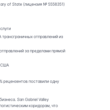
tary of State (лицензия № 5558351)
услуги
ША трансграничных отправлений из
отправлений за пределами прямой
и США
94% рецензентов поставили одну
знеса. San Gabriel Valley
логистическим коридорам, что