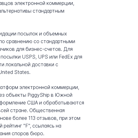
давцов электронной коммерции,
 альтернативы стандартным
лидации посылок и объемных
 по сравнению со стандартными
чиков для бизнес-счетов. Для
т посылки USPS, UPS или FedEx для
и локальной доставки с
ited States.
латформ электронной коммерции,
ез объекты PiggyShip в Южной
 оформление США и обрабатываются
всей стране. Общественная
снове более 113 отзывов, при этом
 рейтинг "F", ссылаясь на
ания споров бюро.