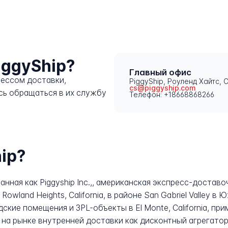
iggyShip?
Главный офис
цессом доставки,
PiggyShip, Роуленд Хайтс,
cs@piggyship.com
есь обращаться в их службу
Телефон: +18668868266
ip?
анная как Piggyship Inc.,, американская экспресс-достав
owland Heights, California, в районе San Gabriel Valley 
кие помещения и 3PL-объекты в El Monte, California, при
я на рынке внутренней доставки как дисконтный агрегато