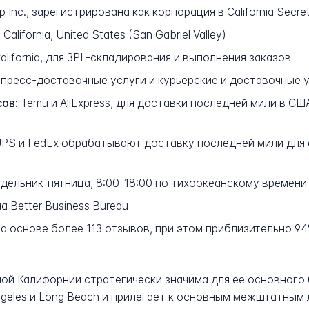
p Inc., зарегистрирована как корпорация в California Secre
California, United States (San Gabriel Valley)
California, для 3PL-складирования и выполнения заказов
пресс-доставочные услуги и курьерские и доставочные 
ов:
Temu и AliExpress, для доставки последней мили в С
PS и FedEx обрабатывают доставку последней мили для 
дельник-пятница, 8:00-18:00 по тихоокеанскому времен
а Better Business Bureau
 на основе более 113 отзывов, при этом приблизительно 
ой Калифорнии стратегически значима для ее основного би
geles и Long Beach и прилегает к основным межштатным 