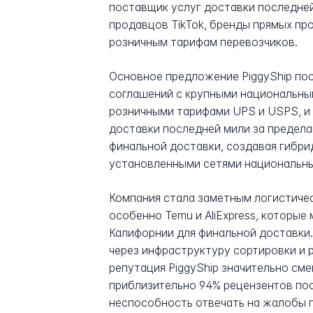
поставщик услуг доставки последней
продавцов TikTok, бренды прямых п
розничным тарифам перевозчиков.
Основное предложение PiggyShip по
соглашений с крупными национальны
розничными тарифами UPS и USPS, и 
доставки последней мили за пределам
финальной доставки, создавая гибр
установленными сетями национальных
Компания стала заметным логистиче
особенно Temu и AliExpress, которы
Калифорнии для финальной доставки
через инфраструктуру сортировки и 
репутация PiggyShip значительно смеш
приблизительно 94% рецензентов поста
неспособность отвечать на жалобы п