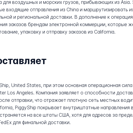
а для воздушных и морских грузов, прибывающих из Asia
ые входящие отправления из China и маршрутизировать и
ьной и региональной доставки. В дополнение к операция
ния заказов брендам электронной коммерции, которые ж
вание, упаковку и отправку заказов из California.
оставляет
Ship, United States, при этом основная операционная си
er Los Angeles. Компания заявляет о способности достав
после отправки, что отражает плотную сеть местных води
lifornia, PiggyShip покрывает внутриштатные направления 
раняется на все штаты США, хотя для адресов за преде
edEx для финальной доставки.