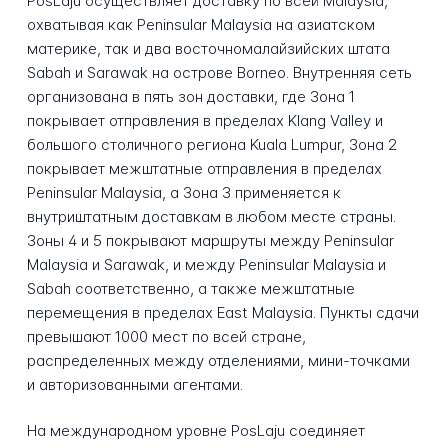
PosLaju осуществляет доставку по всей Malaysia,
охватывая как Peninsular Malaysia на азиатском
материке, так и два восточномалайзийских штата
Sabah и Sarawak на острове Borneo. Внутренняя сеть
организована в пять зон доставки, где Зона 1
покрывает отправления в пределах Klang Valley и
большого столичного региона Kuala Lumpur, Зона 2
покрывает межштатные отправления в пределах
Peninsular Malaysia, а Зона 3 применяется к
внутриштатным доставкам в любом месте страны.
Зоны 4 и 5 покрывают маршруты между Peninsular
Malaysia и Sarawak, и между Peninsular Malaysia и
Sabah соответственно, а также межштатные
перемещения в пределах East Malaysia. Пункты сдачи
превышают 1000 мест по всей стране,
распределенных между отделениями, мини-точками
и авторизованными агентами.
На международном уровне PosLaju соединяет