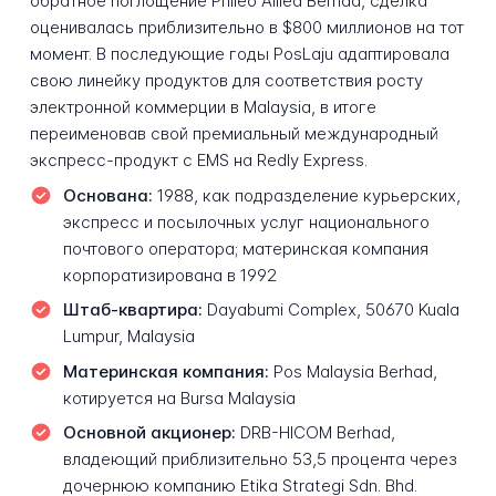
обратное поглощение Phileo Allied Berhad, сделка
оценивалась приблизительно в $800 миллионов на тот
момент. В последующие годы PosLaju адаптировала
свою линейку продуктов для соответствия росту
электронной коммерции в Malaysia, в итоге
переименовав свой премиальный международный
экспресс-продукт с EMS на Redly Express.
Основана:
1988, как подразделение курьерских,
экспресс и посылочных услуг национального
почтового оператора; материнская компания
корпоратизирована в 1992
Штаб-квартира:
Dayabumi Complex, 50670 Kuala
Lumpur, Malaysia
Материнская компания:
Pos Malaysia Berhad,
котируется на Bursa Malaysia
Основной акционер:
DRB-HICOM Berhad,
владеющий приблизительно 53,5 процента через
дочернюю компанию Etika Strategi Sdn. Bhd.