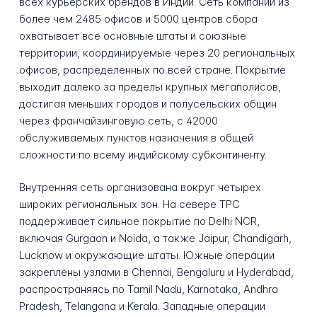
всех курьерских брендов в Индии. Сеть компании из
более чем 2485 офисов и 5000 центров сбора
охватывает все основные штаты и союзные
территории, координируемые через 20 региональных
офисов, распределенных по всей стране. Покрытие
выходит далеко за пределы крупных мегаполисов,
достигая меньших городов и полусельских общин
через франчайзинговую сеть, с 42000
обслуживаемых пунктов назначения в общей
сложности по всему индийскому субконтиненту.
Внутренняя сеть организована вокруг четырех
широких региональных зон. На севере TPC
поддерживает сильное покрытие по Delhi NCR,
включая Gurgaon и Noida, а также Jaipur, Chandigarh,
Lucknow и окружающие штаты. Южные операции
закреплены узлами в Chennai, Bengaluru и Hyderabad,
распространяясь по Tamil Nadu, Karnataka, Andhra
Pradesh, Telangana и Kerala. Западные операции