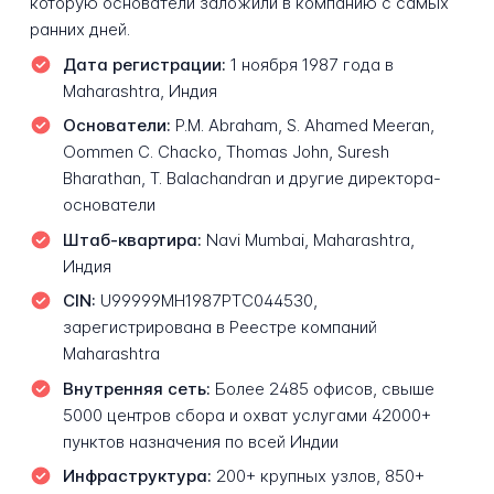
которую основатели заложили в компанию с самых
ранних дней.
Дата регистрации:
1 ноября 1987 года в
Maharashtra, Индия
Основатели:
P.M. Abraham, S. Ahamed Meeran,
Oommen C. Chacko, Thomas John, Suresh
Bharathan, T. Balachandran и другие директора-
основатели
Штаб-квартира:
Navi Mumbai, Maharashtra,
Индия
CIN:
U99999MH1987PTC044530,
зарегистрирована в Реестре компаний
Maharashtra
Внутренняя сеть:
Более 2485 офисов, свыше
5000 центров сбора и охват услугами 42000+
пунктов назначения по всей Индии
Инфраструктура:
200+ крупных узлов, 850+