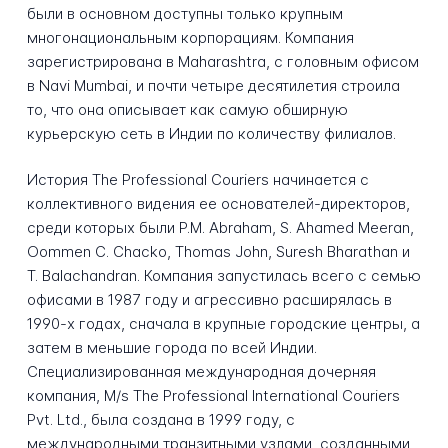
были в основном доступны только крупным
многонациональным корпорациям. Компания
зарегистрирована в Maharashtra, с головным офисом
в Navi Mumbai, и почти четыре десятилетия строила
то, что она описывает как самую обширную
курьерскую сеть в Индии по количеству филиалов.
История The Professional Couriers начинается с
коллективного видения ее основателей-директоров,
среди которых были P.M. Abraham, S. Ahamed Meeran,
Oommen C. Chacko, Thomas John, Suresh Bharathan и
T. Balachandran. Компания запустилась всего с семью
офисами в 1987 году и агрессивно расширялась в
1990-х годах, сначала в крупные городские центры, а
затем в меньшие города по всей Индии.
Специализированная международная дочерняя
компания, M/s The Professional International Couriers
Pvt. Ltd., была создана в 1999 году, с
международными транзитными узлами, созданными